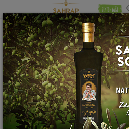
ZEYTİNYAĞI
"
Tel Şehriye
" etiketiyle eşleşen (8) tarif
Eşleşmeye 
bulundu.