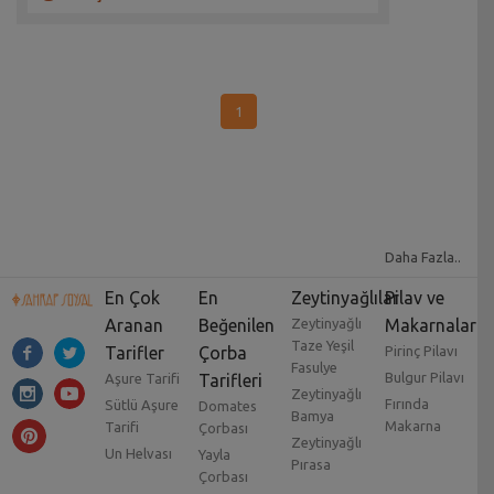
1
Daha Fazla..
En Çok
En
Zeytinyağlılar
Pilav ve
Aranan
Beğenilen
Zeytinyağlı
Makarnalar
Taze Yeşil
Tarifler
Çorba
Pirinç Pilavı
Fasulye
Bulgur Pilavı
Aşure Tarifi
Tarifleri
Zeytinyağlı
Fırında
Sütlü Aşure
Domates
Bamya
Makarna
Tarifi
Çorbası
Zeytinyağlı
Un Helvası
Yayla
Pırasa
Çorbası