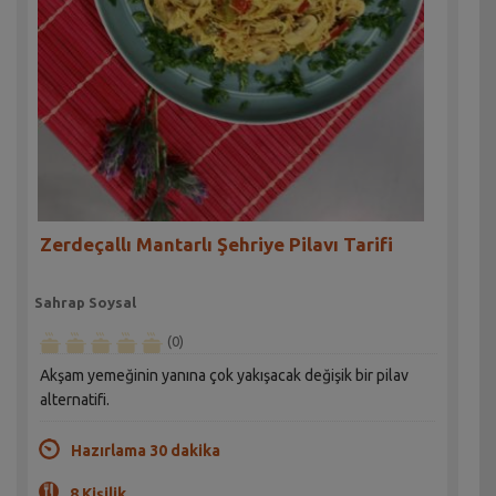
Zerdeçallı Mantarlı Şehriye Pilavı Tarifi
Sahrap Soysal
(0)
Akşam yemeğinin yanına çok yakışacak değişik bir pilav
alternatifi.
Hazırlama 30 dakika
8 Kişilik