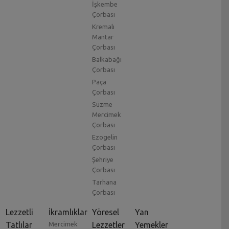
İşkembe
Çorbası
Kremalı
Mantar
Çorbası
Balkabağı
Çorbası
Paça
Çorbası
Süzme
Mercimek
Çorbası
Ezogelin
Çorbası
Şehriye
Çorbası
Tarhana
Çorbası
Lezzetli
İkramlıklar
Yöresel
Yan
Tatlılar
Mercimek
Lezzetler
Yemekler