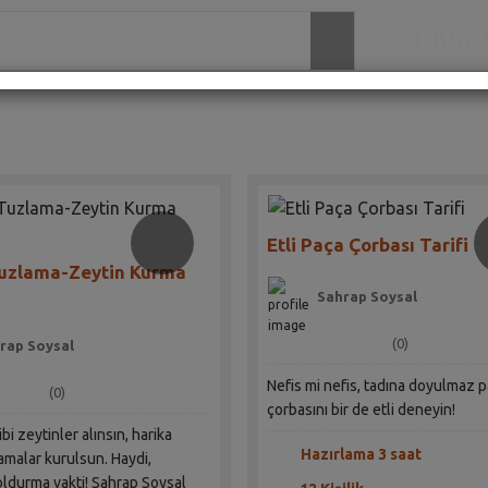
ZEYTİNYA
Etli Paça Çorbası Tarifi
Tuzlama-Zeytin Kurma
Sahrap Soysal
(0)
rap Soysal
Nefis mi nefis, tadına doyulmaz 
(0)
çorbasını bir de etli deneyin!
bi zeytinler alınsın, harika
Hazırlama 3 saat
amalar kurulsun. Haydi,
oldurma vakti! Sahrap Soysal