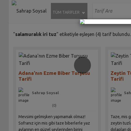
TÜM TARİFLER
"
salamuralık iri tuz
" etiketiyle eşleşen (4) tarif bulundu.
Adana'nın Ezme Biber Turşusu
Zeytin 
Tarifi
Tarifi
Sahrap Soysal
Sah
(0)
Mevsimi gelmişken yapmamak olmaz!
Taze, mis gi
Sofranız için mis gibi taze biberlerle yaz
zeytin tuzl
aylarının en güzel şeylerinden birini
dolapları d