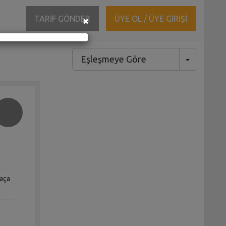
ĞI
Close
TARİF GÖNDER
ÜYE OL / ÜYE GİRİŞİ
×
Eşleşmeye Göre
Toggle Dr
paça