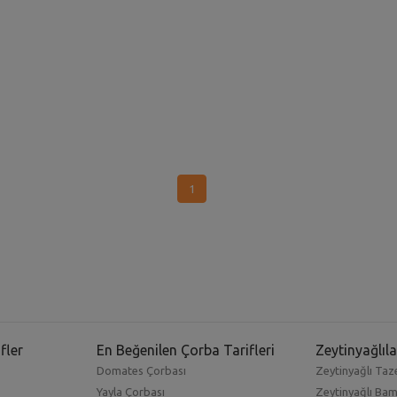
1
fler
En Beğenilen Çorba Tarifleri
Zeytinyağlıla
Domates Çorbası
Zeytinyağlı Taze
Yayla Çorbası
Zeytinyağlı Ba