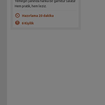
Yemeğin yanında harika bir garnitür salata!
Hem pratik, hem leziz.
Hazırlama 20 dakika
6 Kişilik