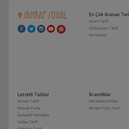
En Çok Aranan Tari
Aşure Tarifi
Sütlü Aşure Tarifi
Un Helvası
Lezzetli Tatlılar
İkramlıklar
Browni Tarifi
Mercimek Köftesi
Mozaik Pasta
Ekmek Pizza Tarifi
Kadayıflı Muhallebi
Sütlaç Tarifi
Islak Kek Tarifi