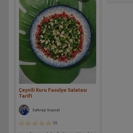
Çeşnili Kuru Fasulye Salatası
Tarifi
Sahrap Soysal
(0)