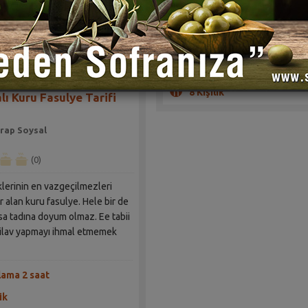
(1)
Çok zengin bir sebzeli çorba tarif
Hazırlama 30 dakika
8 Kişilik
lı Kuru Fasulye Tarifi
rap Soysal
(0)
lerinin en vazgeçilmezleri
r alan kuru fasulye. Hele bir de
sa tadına doyum olmaz. Ee tabii
pilav yapmayı ihmal etmemek
lama 2 saat
ik