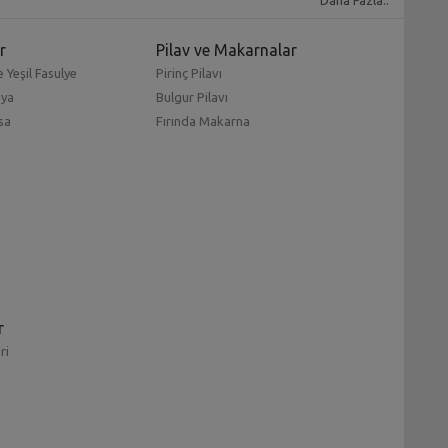
Daha Fazla..
r
Pilav ve Makarnalar
 Yeşil Fasulye
Pirinç Pilavı
mya
Bulgur Pilavı
sa
Fırında Makarna
r
ri