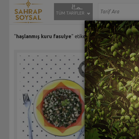
TÜM TARİFLER
"
haşlanmış kuru fasulye
" etiketiyle eşleşen (4) tarif bu