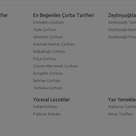
fler
En Beğenilen Çorba Tarifleri
Zeytinyağlıla
Domates Çorbası
Zeytinyağlı Taze
Yayla Çorbası
Zeytinyağlı Ba
İşkembe Çorbası
Zeytinyağlı Pıra
Kremalı Mantar Çorbası
Balkabağı Çorbası
Paça Çorbası
Süzme Mercimek Çorbası
Ezogelin Çorbası
Şehriye Çorbası
Tarhana Çorbası
Yöresel Lezzetler
Yan Yemekle
Fellah Köftesi
Makarna Tarifle
Patlıcan Kebabı
Meze Tarifleri