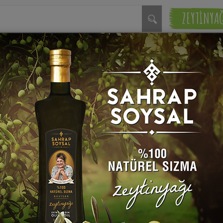
ZEYTİNYA
lundu.
Kişnişli Sebze Çorbası Tar
Sahrap Soysal