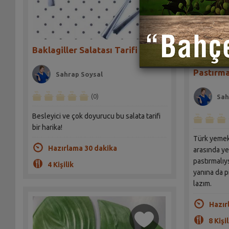
Baklagiller Salatası Tarifi
Pastırma
Sahrap Soysal
(0)
Sah
Besleyici ve çok doyurucu bu salata tarifi
bir harika!
Türk yemek
Hazırlama 30 dakika
arasında ye
pastırmalıy
4 Kişilik
yanına da 
lazım.
Hazır
8 Kişil