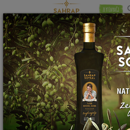
ZEYTİNYAĞI
"
esmer toz şeker
" etiketiyle eşleşen (7)
Eşleşmeye 
tarif bulundu.