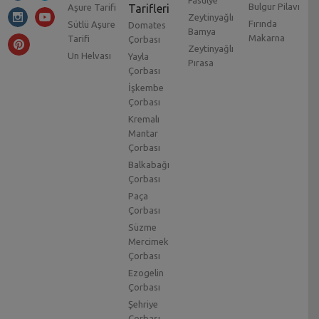
Bulgur Pilavı
Aşure Tarifi
Tarifleri
Zeytinyağlı
Fırında
Sütlü Aşure
Domates
Bamya
Makarna
Tarifi
Çorbası
Zeytinyağlı
Un Helvası
Yayla
Pırasa
Çorbası
İşkembe
Çorbası
Kremalı
Mantar
Çorbası
Balkabağı
Çorbası
Paça
Çorbası
Süzme
Mercimek
Çorbası
Ezogelin
Çorbası
Şehriye
Çorbası