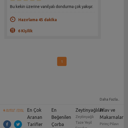
Bu kekin üzerine vanilyalı dondurma çok yakışır.
Hazırlama 45 dakika
6 Kişilik
1
Daha Fazla..
En Çok
En
Zeytinyağlılar
Pilav ve
Aranan
Beğenilen
Zeytinyağlı
Makarnalar
Taze Yeşil
Tarifler
Çorba
Pirinç Pilavı
Fasulye