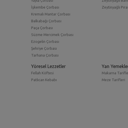
Yayla Çorbası
Zeytinyağlı Ba
İşkembe Çorbası
Zeytinyağlı Pıra
Kremalı Mantar Çorbası
Balkabağı Çorbası
Paça Çorbası
Süzme Mercimek Çorbası
Ezogelin Çorbası
Şehriye Çorbası
Tarhana Çorbası
Yöresel Lezzetler
Yan Yemekle
Fellah Köftesi
Makarna Tarifle
Patlıcan Kebabı
Meze Tarifleri