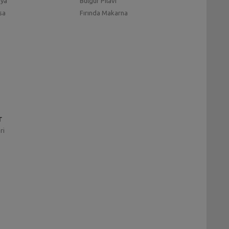
mya
Bulgur Pilavı
sa
Fırında Makarna
r
ri