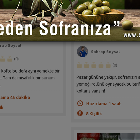
Misafir Makarnası Tarifi
Patatesli Kıymalı Fırın K
Tarifi
rap Soysal
Sahrap Soysal
(0)
(0)
 köfte bu defa aynı yemekte bir
Pazar gününe yakışır, sofranızın 
.. Tam da misafirlik bir sunum
yemeği rolünü oynayacak bu tarif
.
kollar sıvansın!
lama 45 dakika
Hazırlama 1 saat
ik
8 Kişilik