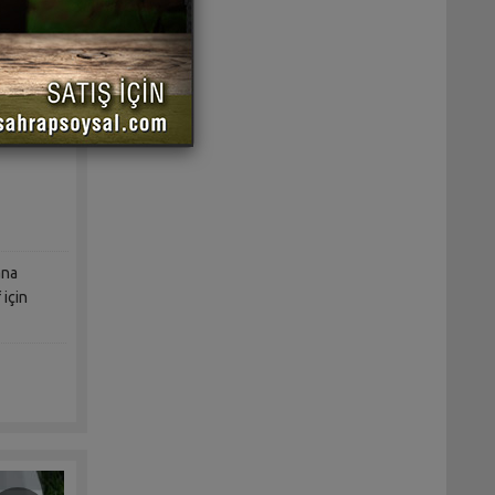
ebabı
ana
 için