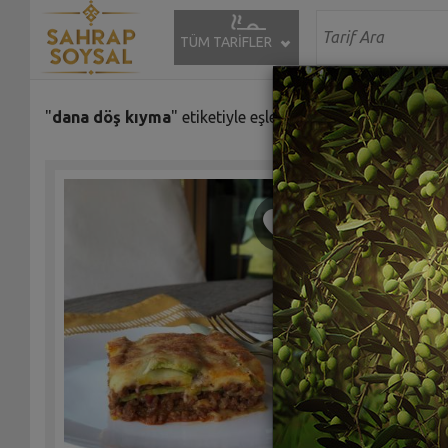
TÜM TARİFLER
"
dana döş kıyma
" etiketiyle eşleşen (5) tarif bulundu.