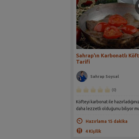
Sahrap'ın Karbonatlı Köft
Tarifi
Sahrap Soysal
(0)
Köfteyi karbonat ile hazırladığın
daha lezzetli olduğunu biliyor 
Hazırlama 15 dakika
4 Kişilik