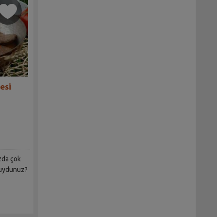
esi
ızda çok
muydunuz?