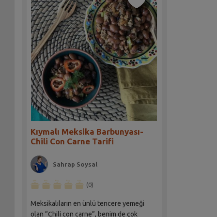
Kıymalı Meksika Barbunyası-
Chili Con Carne Tarifi
Sahrap Soysal
(0)
Meksikalıların en ünlü tencere yemeği
olan “Chili con carne”, benim de çok