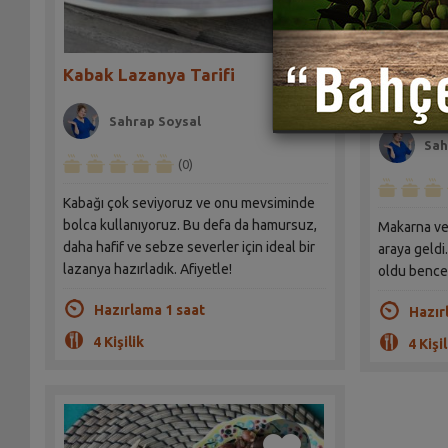
Kabak Lazanya Tarifi
Köfteli 
Sahrap Soysal
Sah
(0)
Kabağı çok seviyoruz ve onu mevsiminde
bolca kullanıyoruz. Bu defa da hamursuz,
Makarna ve
daha hafif ve sebze severler için ideal bir
araya geldi.
lazanya hazırladık. Afiyetle!
oldu bence
Hazırlama 1 saat
Hazır
4 Kişilik
4 Kişil