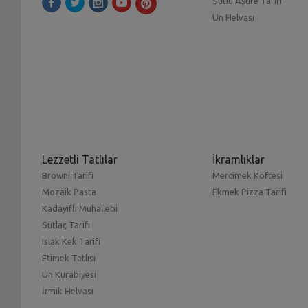
Sütlü Aşure Tarifi
Un Helvası
Lezzetli Tatlılar
İkramlıklar
Browni Tarifi
Mercimek Köftesi
Mozaik Pasta
Ekmek Pizza Tarifi
Kadayıflı Muhallebi
Sütlaç Tarifi
Islak Kek Tarifi
Etimek Tatlısı
Un Kurabiyesi
İrmik Helvası