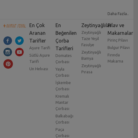
Daha Fazla..
En Çok
En
Zeytinyağlılar
Pilav ve
Aranan
Beğenilen
Zeytinyağlı
Makarnalar
Taze Yeşil
Tarifler
Çorba
Pirinç Pilavı
Fasulye
Bulgur Pilavı
Aşure Tarifi
Tarifleri
Zeytinyağlı
Fırında
Sütlü Aşure
Domates
Bamya
Makarna
Tarifi
Çorbası
Zeytinyağlı
Un Helvası
Yayla
Pırasa
Çorbası
İşkembe
Çorbası
Kremalı
Mantar
Çorbası
Balkabağı
Çorbası
Paça
Çorbası