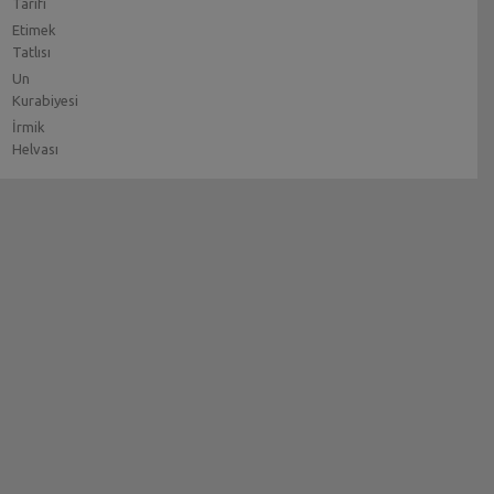
Tarifi
Etimek
Tatlısı
Un
Kurabiyesi
İrmik
Helvası