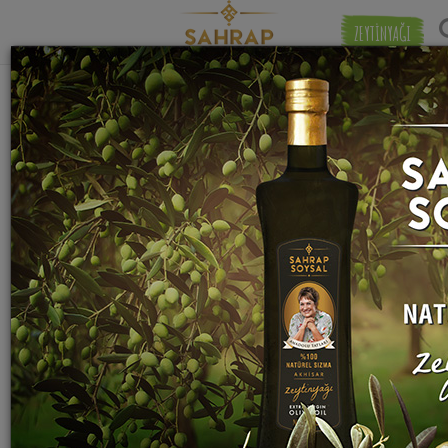
ZEYTİNYAĞI
"
yeşil erik
" etiketiyle eşleşen (3) tarif
Eşleşmeye 
bulundu.