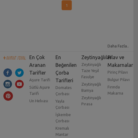
1
Daha Fazla..
En Çok
En
Zeytinyağlılar
Pilav ve
Aranan
Beğenilen
Zeytinyağlı
Makarnalar
Taze Yeşil
Tarifler
Çorba
Pirinç Pilavı
Fasulye
Bulgur Pilavı
Aşure Tarifi
Tarifleri
Zeytinyağlı
Fırında
Sütlü Aşure
Domates
Bamya
Makarna
Tarifi
Çorbası
Zeytinyağlı
Un Helvası
Yayla
Pırasa
Çorbası
İşkembe
Çorbası
Kremalı
Mantar