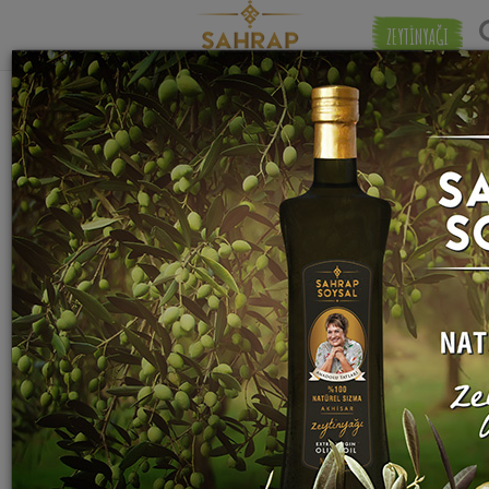
ZEYTİNYAĞI
Eşleşmeye 
"
Tonik
" etiketiyle eşleşen (3) tarif bulundu.