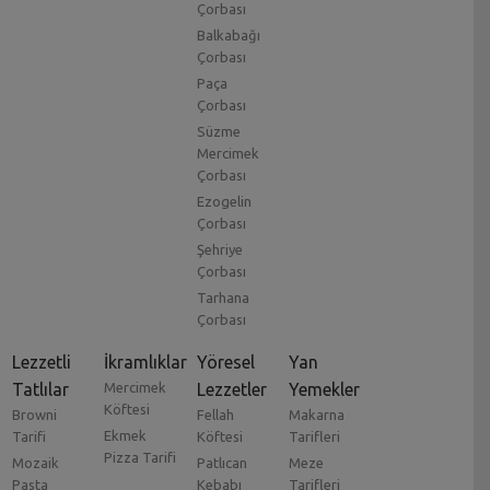
Çorbası
Balkabağı
Çorbası
Paça
Çorbası
Süzme
Mercimek
Çorbası
Ezogelin
Çorbası
Şehriye
Çorbası
Tarhana
Çorbası
Lezzetli
İkramlıklar
Yöresel
Yan
Tatlılar
Mercimek
Lezzetler
Yemekler
Köftesi
Browni
Fellah
Makarna
Ekmek
Tarifi
Köftesi
Tarifleri
Pizza Tarifi
Mozaik
Patlıcan
Meze
Pasta
Kebabı
Tarifleri