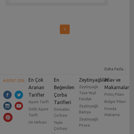
1
Daha Fazla..
En Çok
En
Zeytinyağlılar
Pilav ve
Aranan
Beğenilen
Zeytinyağlı
Makarnalar
Taze Yeşil
Tarifler
Çorba
Pirinç Pilavı
Fasulye
Bulgur Pilavı
Aşure Tarifi
Tarifleri
Zeytinyağlı
Fırında
Sütlü Aşure
Domates
Bamya
Makarna
Tarifi
Çorbası
Zeytinyağlı
Un Helvası
Yayla
Pırasa
Çorbası