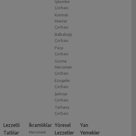
İşkembe
Çorbası
Kremalı
Mantar
Çorbası
Balkabağı
Çorbası
Paça
Çorbası
Süzme
Mercimek
Çorbası
Ezogelin
Çorbası
Şehriye
Çorbası
Tarhana
Çorbası
Lezzetli
İkramlıklar
Yöresel
Yan
Tatlılar
Mercimek
Lezzetler
Yemekler