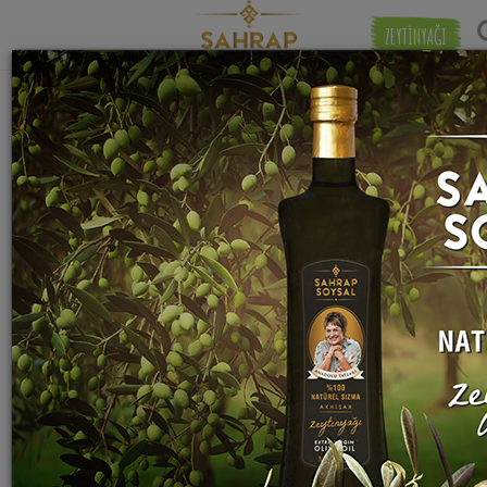
ZEYTİNYAĞI
"
Süzme Bal
" etiketiyle eşleşen (4) tarif
Eşleşmeye 
bulundu.