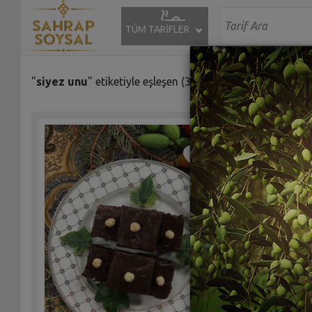
TÜM TARİFLER
"
siyez unu
" etiketiyle eşleşen (3) tarif bulundu.