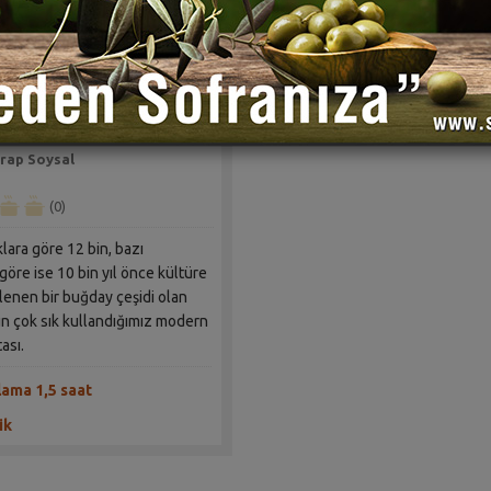
lu Zeytinli Ekmek Tarifi
rap Soysal
(0)
lara göre 12 bin, bazı
göre ise 10 bin yıl önce kültüre
ylenen bir buğday çeşidi olan
n çok sık kullandığımız modern
ası.
lama 1,5 saat
ik