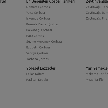
fler
En Beğenilen Çorba Tarifleri
Zeytinyağlıla
Domates Çorbası
Zeytinyağlı Taze
Yayla Çorbası
Zeytinyağlı Ba
İşkembe Çorbası
Zeytinyağlı Pıra
Kremalı Mantar Çorbası
Balkabağı Çorbası
Paça Çorbası
Süzme Mercimek Çorbası
Ezogelin Çorbası
Şehriye Çorbası
Tarhana Çorbası
Yöresel Lezzetler
Yan Yemekle
Fellah Köftesi
Makarna Tarifle
Patlıcan Kebabı
Meze Tarifleri