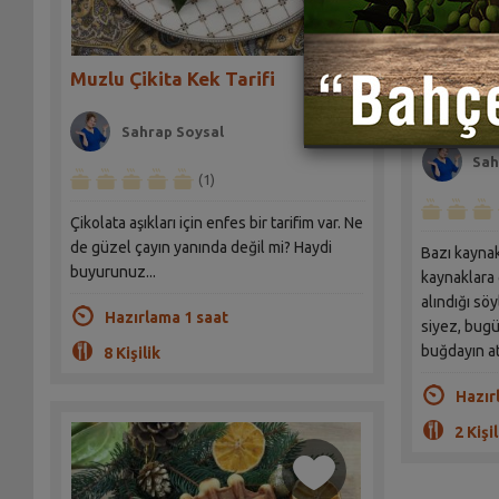
Muzlu Çikita Kek Tarifi
Siyez Un
Sahrap Soysal
Sah
(1)
Çikolata aşıkları için enfes bir tarifim var. Ne
de güzel çayın yanında değil mi? Haydi
Bazı kaynak
buyurunuz...
kaynaklara 
alındığı sö
Hazırlama 1 saat
siyez, bugü
buğdayın at
8 Kişilik
Hazır
2 Kişil