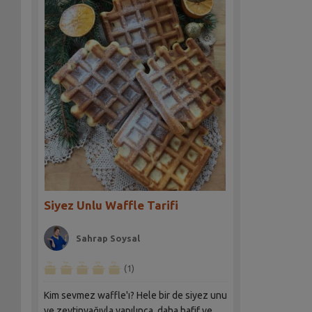
Siyez Unlu Waffle Tarifi
Sahrap Soysal
(1)
Kim sevmez waffle'ı? Hele bir de siyez unu
ve zeytinyağıyla yapılınca, daha hafif ve