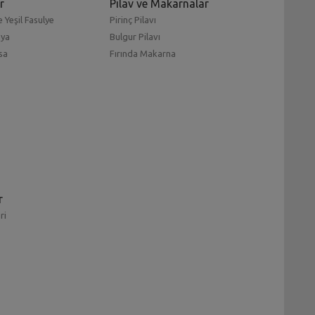
r
Pilav ve Makarnalar
 Yeşil Fasulye
Pirinç Pilavı
mya
Bulgur Pilavı
sa
Fırında Makarna
r
ri