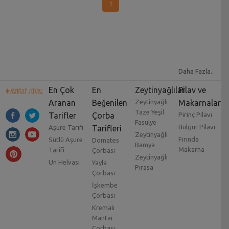
1
Daha Fazla..
En Çok
En
Zeytinyağlılar
Pilav ve
Aranan
Beğenilen
Zeytinyağlı
Makarnalar
Taze Yeşil
Tarifler
Çorba
Pirinç Pilavı
Fasulye
Bulgur Pilavı
Aşure Tarifi
Tarifleri
Zeytinyağlı
Fırında
Sütlü Aşure
Domates
Bamya
Makarna
Tarifi
Çorbası
Zeytinyağlı
Un Helvası
Yayla
Pırasa
Çorbası
İşkembe
Çorbası
Kremalı
Mantar
Çorbası