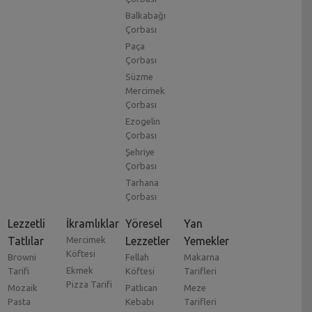
Balkabağı
Çorbası
Paça
Çorbası
Süzme
Mercimek
Çorbası
Ezogelin
Çorbası
Şehriye
Çorbası
Tarhana
Çorbası
Lezzetli
İkramlıklar
Yöresel
Yan
Tatlılar
Mercimek
Lezzetler
Yemekler
Köftesi
Browni
Fellah
Makarna
Ekmek
Tarifi
Köftesi
Tarifleri
Pizza Tarifi
Mozaik
Patlıcan
Meze
Pasta
Kebabı
Tarifleri