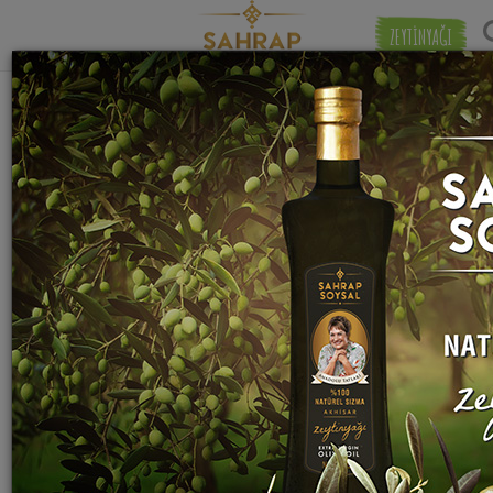
ZEYTİNYAĞI
"
Midye Makarna
" etiketiyle eşleşen (3)
Eşleşmeye 
tarif bulundu.