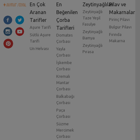
En Çok
En
Zeytinyağlılar
Pilav ve
Aranan
Beğenilen
Zeytinyağlı
Makarnalar
Taze Yeşil
Tarifler
Çorba
Pirinç Pilavı
Fasulye
Bulgur Pilavı
Aşure Tarifi
Tarifleri
Zeytinyağlı
Fırında
Sütlü Aşure
Domates
Bamya
Makarna
Tarifi
Çorbası
Zeytinyağlı
Un Helvası
Yayla
Pırasa
Çorbası
İşkembe
Çorbası
Kremalı
Mantar
Çorbası
Balkabağı
Çorbası
Paça
Çorbası
Süzme
Mercimek
Çorbası