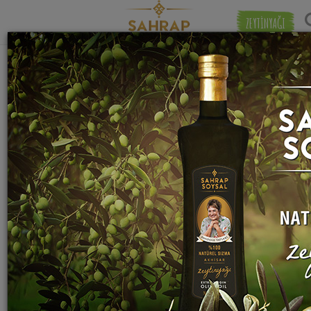
ZEYTİNYAĞI
"
ısırgan otu
" etiketiyle eşleşen (4) tarif
Eşleşmeye 
bulundu.