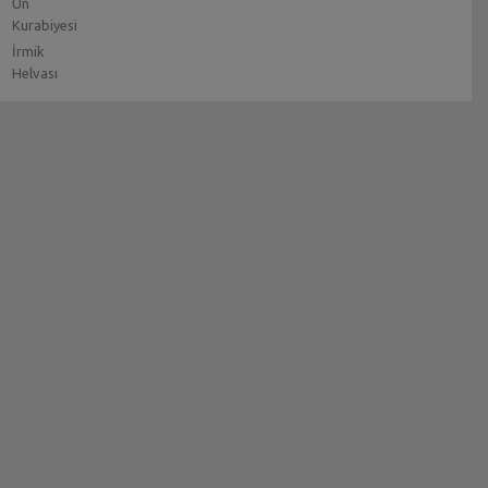
Un
Kurabiyesi
İrmik
Helvası