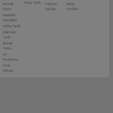
Pizza Tarifi
Mozaik
Patlıcan
Meze
Pasta
Kebabı
Tarifleri
Kadayıflı
Muhallebi
Sütlaç Tarifi
Islak Kek
Tarifi
Etimek
Tatlısı
Un
Kurabiyesi
İrmik
Helvası