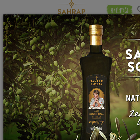
ZEYTİNYAĞI
"
yağsız dana kıyma
" etiketiyle eşleşen (3)
Eşleşmeye 
tarif bulundu.