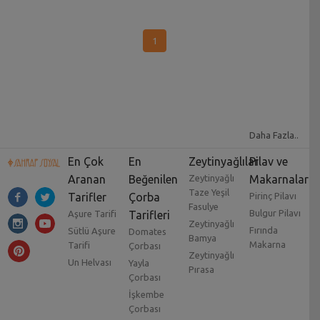
1
Daha Fazla..
En Çok
En
Zeytinyağlılar
Pilav ve
Aranan
Beğenilen
Zeytinyağlı
Makarnalar
Taze Yeşil
Tarifler
Çorba
Pirinç Pilavı
Fasulye
Bulgur Pilavı
Aşure Tarifi
Tarifleri
Zeytinyağlı
Fırında
Sütlü Aşure
Domates
Bamya
Makarna
Tarifi
Çorbası
Zeytinyağlı
Un Helvası
Yayla
Pırasa
Çorbası
İşkembe
Çorbası