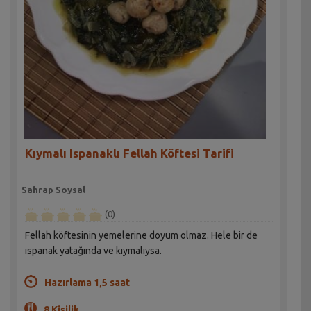
Kıymalı Ispanaklı Fellah Köftesi Tarifi
Sahrap Soysal
(0)
Fellah köftesinin yemelerine doyum olmaz. Hele bir de
ıspanak yatağında ve kıymalıysa.
Hazırlama 1,5 saat
8 Kişilik