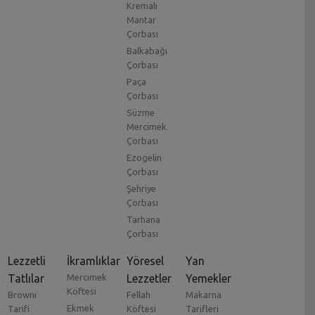
Kremalı
Mantar
Çorbası
Balkabağı
Çorbası
Paça
Çorbası
Süzme
Mercimek
Çorbası
Ezogelin
Çorbası
Şehriye
Çorbası
Tarhana
Çorbası
Lezzetli
İkramlıklar
Yöresel
Yan
Tatlılar
Mercimek
Lezzetler
Yemekler
Köftesi
Browni
Fellah
Makarna
Ekmek
Tarifi
Köftesi
Tarifleri