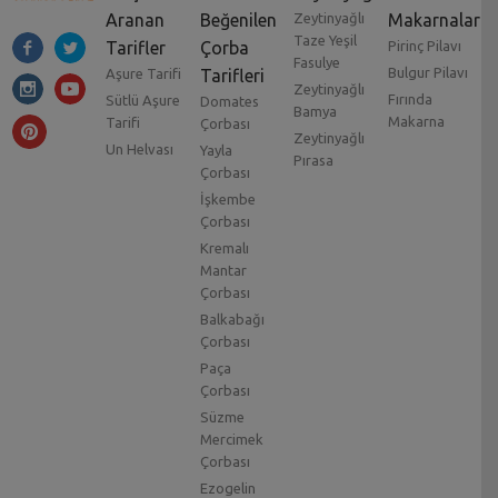
Aranan
Beğenilen
Zeytinyağlı
Makarnalar
Taze Yeşil
Tarifler
Çorba
Pirinç Pilavı
Fasulye
Bulgur Pilavı
Aşure Tarifi
Tarifleri
Zeytinyağlı
Fırında
Sütlü Aşure
Domates
Bamya
Makarna
Tarifi
Çorbası
Zeytinyağlı
Un Helvası
Yayla
Pırasa
Çorbası
İşkembe
Çorbası
Kremalı
Mantar
Çorbası
Balkabağı
Çorbası
Paça
Çorbası
Süzme
Mercimek
Çorbası
Ezogelin