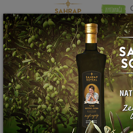
ZEYTİNYAĞI
"
kuzu kuşbaşı et
" etiketiyle eşleşen (2)
Eşleşmeye 
tarif bulundu.