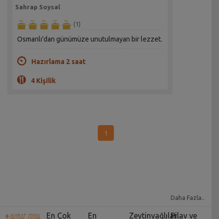
Sahrap Soysal
(1)
Osmanlı'dan günümüze unutulmayan bir lezzet.
Hazırlama 2 saat
4 Kişilik
1
Daha Fazla..
En Çok
En
Zeytinyağlılar
Pilav ve