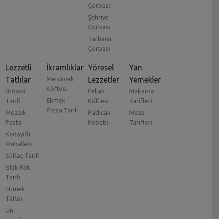
Çorbası
Şehriye
Çorbası
Tarhana
Çorbası
Lezzetli
İkramlıklar
Yöresel
Yan
Tatlılar
Mercimek
Lezzetler
Yemekler
Köftesi
Browni
Fellah
Makarna
Ekmek
Tarifi
Köftesi
Tarifleri
Pizza Tarifi
Mozaik
Patlıcan
Meze
Pasta
Kebabı
Tarifleri
Kadayıflı
Muhallebi
Sütlaç Tarifi
Islak Kek
Tarifi
Etimek
Tatlısı
Un