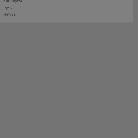
Kurabiyesi
İrmik
Helvası