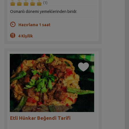
(1)
Osmanlı dönemi yemeklerinden biridr.
Hazırlama 1 saat
4 Kişilik
Etli Hünkar Beğendi Tarifi