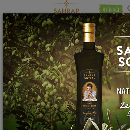
ZEYTİNYAĞI
"
kemik suyu
" etiketiyle eşleşen (2) tarif
Eşleşmeye 
bulundu.