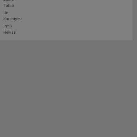
Tatlısı
Un
Kurabiyesi
İrmik
Helvası