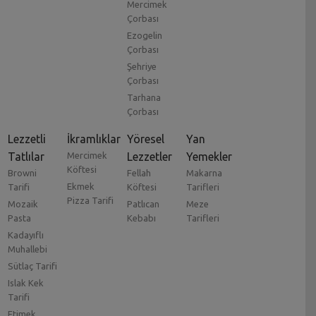
Mercimek
Çorbası
Ezogelin
Çorbası
Şehriye
Çorbası
Tarhana
Çorbası
Lezzetli
İkramlıklar
Yöresel
Yan
Tatlılar
Mercimek
Lezzetler
Yemekler
Köftesi
Browni
Fellah
Makarna
Ekmek
Tarifi
Köftesi
Tarifleri
Pizza Tarifi
Mozaik
Patlıcan
Meze
Pasta
Kebabı
Tarifleri
Kadayıflı
Muhallebi
Sütlaç Tarifi
Islak Kek
Tarifi
Etimek