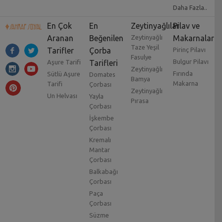
Daha Fazla..
En Çok
En
Zeytinyağlılar
Pilav ve
Aranan
Beğenilen
Zeytinyağlı
Makarnalar
Taze Yeşil
Tarifler
Çorba
Pirinç Pilavı
Fasulye
Bulgur Pilavı
Aşure Tarifi
Tarifleri
Zeytinyağlı
Fırında
Sütlü Aşure
Domates
Bamya
Makarna
Tarifi
Çorbası
Zeytinyağlı
Un Helvası
Yayla
Pırasa
Çorbası
İşkembe
Çorbası
Kremalı
Mantar
Çorbası
Balkabağı
Çorbası
Paça
Çorbası
Süzme