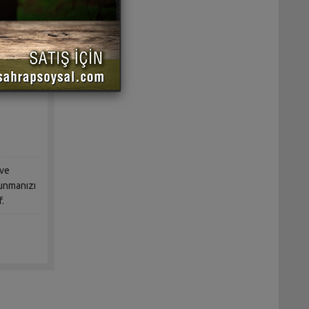
açası
 ve
sunmanızı
f.