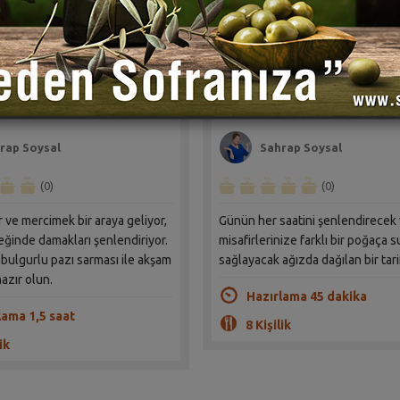
li Bulgurlu Pazı
İrmikli Patatesli Gün Poğ
Tarifi
Tarifi
rap Soysal
Sahrap Soysal
(0)
(0)
cimek bir araya geliyor,
Günün her saatini şenlendirecek
ğinde damakları şenlendiriyor.
misafirlerinize farklı bir poğaça 
bulgurlu pazı sarması ile akşam
sağlayacak ağızda dağılan bir tari
azır olun.
Hazırlama 45 dakika
lama 1,5 saat
8 Kişilik
ik