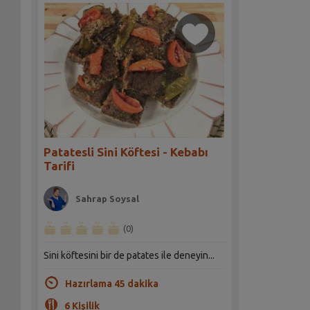
Patatesli Sini Köftesi - Kebabı
Tarifi
Sahrap Soysal
(0)
Sini köftesini bir de patates ile deneyin...
Hazırlama 45 dakika
6 Kişilik