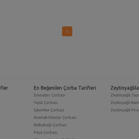
1
fler
En Beğenilen Çorba Tarifleri
Zeytinyağlıla
Domates Çorbası
Zeytinyağlı Taze
Yayla Çorbası
Zeytinyağlı Ba
İşkembe Çorbası
Zeytinyağlı Pıra
Kremalı Mantar Çorbası
Balkabağı Çorbası
Paça Çorbası