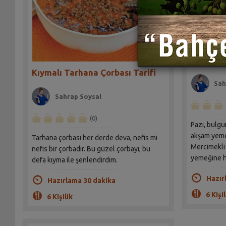
Mercimek
Sarması 
Kıymalı Tarhana Çorbası Tarifi
Sah
Sahrap Soysal
(0)
Pazı, bulgur ve mer
akşam yeme
Tarhana çorbası her derde deva, nefis mi
Mercimekli 
nefis bir çorbadır. Bu güzel çorbayı, bu
yemeğine h
defa kıyma ile şenlendirdim.
Hazır
Hazırlama 30 dakika
6 Kişil
6 Kişilik