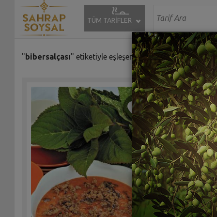
TÜM TARİFLER
"
bibersalçası
" etiketiyle eşleşen (4) tarif bulundu.