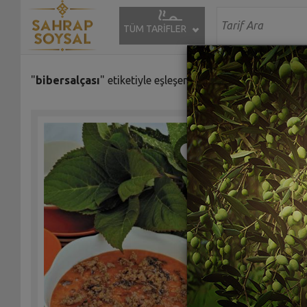
TÜM TARİFLER
"
bibersalçası
" etiketiyle eşleşen (4) tarif bulundu.