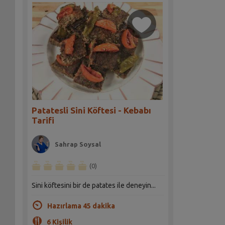
Patatesli Sini Köftesi - Kebabı
Tarifi
Sahrap Soysal
(0)
Sini köftesini bir de patates ile deneyin...
Hazırlama 45 dakika
6 Kişilik