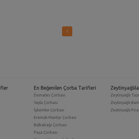
1
fler
En Beğenilen Çorba Tarifleri
Zeytinyağlıla
Domates Çorbası
Zeytinyağlı Taze
Yayla Çorbası
Zeytinyağlı Ba
İşkembe Çorbası
Zeytinyağlı Pıra
Kremalı Mantar Çorbası
Balkabağı Çorbası
Paça Çorbası