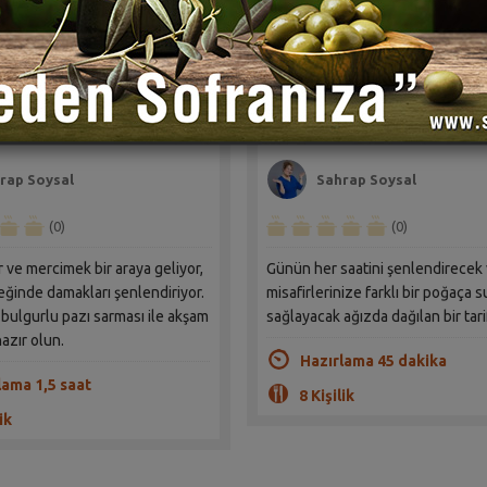
li Bulgurlu Pazı
İrmikli Patatesli Gün Poğ
Tarifi
Tarifi
rap Soysal
Sahrap Soysal
(0)
(0)
cimek bir araya geliyor,
Günün her saatini şenlendirecek
ğinde damakları şenlendiriyor.
misafirlerinize farklı bir poğaça 
bulgurlu pazı sarması ile akşam
sağlayacak ağızda dağılan bir tari
azır olun.
Hazırlama 45 dakika
lama 1,5 saat
8 Kişilik
ik