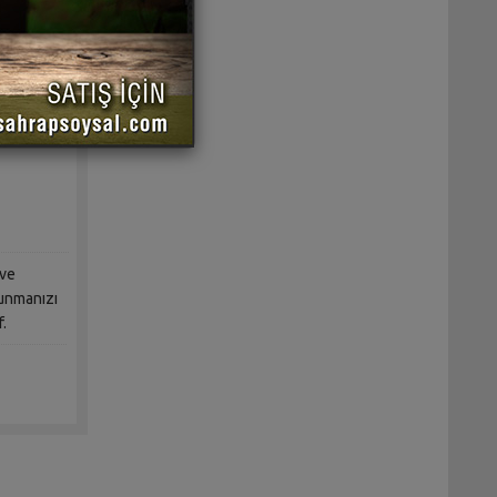
açası
 ve
sunmanızı
f.