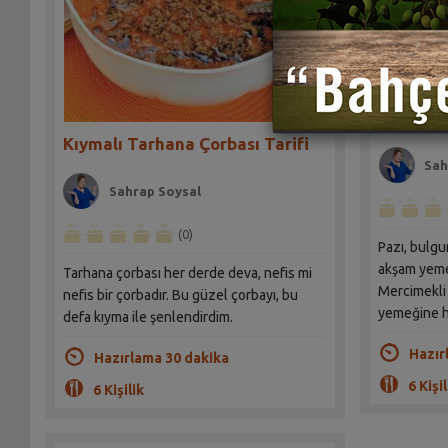
Mercimek
Sarması 
Kıymalı Tarhana Çorbası Tarifi
Sah
Sahrap Soysal
(0)
Pazı, bulgur ve mer
akşam yeme
Tarhana çorbası her derde deva, nefis mi
Mercimekli 
nefis bir çorbadır. Bu güzel çorbayı, bu
yemeğine h
defa kıyma ile şenlendirdim.
Hazır
Hazırlama 30 dakika
6 Kişil
6 Kişilik