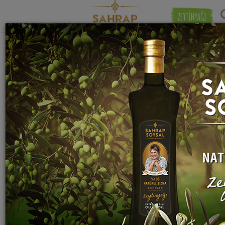
ZEYTİNYAĞI
"
ananas suyu
" etiketiyle eşleşen (3) tarif
Eşleşmeye 
bulundu.