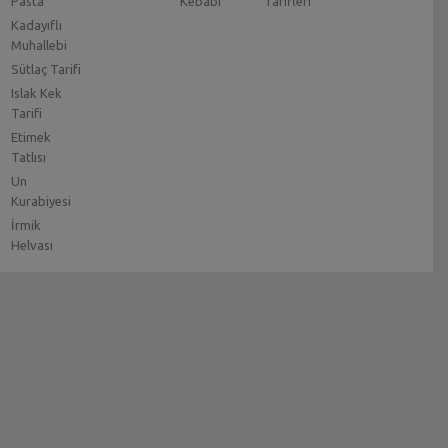
Pasta
Kebabı
Tarifleri
Kadayıflı
Muhallebi
Sütlaç Tarifi
Islak Kek
Tarifi
Etimek
Tatlısı
Un
Kurabiyesi
İrmik
Helvası