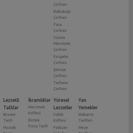
Çorbası
Balkabağı
Çorbası
Paça
Çorbası
Süzme
Mercimek
Çorbası
Ezogelin
Çorbası
Şehriye
Çorbası
Tarhana
Çorbası
Lezzetli
İkramlıklar
Yöresel
Yan
Tatlılar
Mercimek
Lezzetler
Yemekler
Köftesi
Browni
Fellah
Makarna
Ekmek
Tarifi
Köftesi
Tarifleri
Pizza Tarifi
Mozaik
Patlıcan
Meze