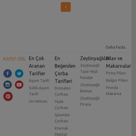
1
Daha Fazla..
En Çok
En
Zeytinyağlılar
Pilav ve
Aranan
Beğenilen
Zeytinyağlı
Makarnalar
Taze Yeşil
Tarifler
Çorba
Pirinç Pilavı
Fasulye
Bulgur Pilavı
Aşure Tarifi
Tarifleri
Zeytinyağlı
Fırında
Sütlü Aşure
Domates
Bamya
Makarna
Tarifi
Çorbası
Zeytinyağlı
Un Helvası
Yayla
Pırasa
Çorbası
İşkembe
Çorbası
Kremalı
Mantar