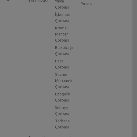
Un Helvası
Yayla
Pırasa
Çorbası
İşkembe
Çorbası
Kremalı
Mantar
Çorbası
Balkabağı
Çorbası
Paça
Çorbası
Süzme
Mercimek
Çorbası
Ezogelin
Çorbası
Şehriye
Çorbası
Tarhana
Çorbası