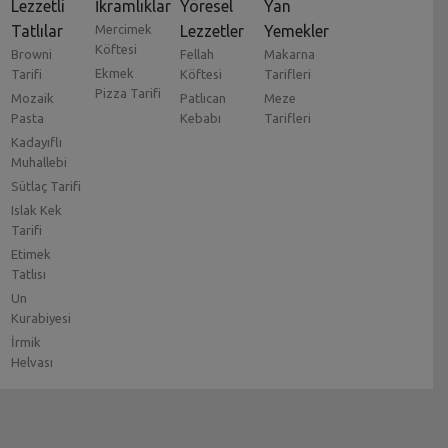
Lezzetli
İkramlıklar
Yöresel
Yan
Tatlılar
Mercimek
Lezzetler
Yemekler
Köftesi
Browni
Fellah
Makarna
Ekmek
Tarifi
Köftesi
Tarifleri
Pizza Tarifi
Mozaik
Patlıcan
Meze
Pasta
Kebabı
Tarifleri
Kadayıflı
Muhallebi
Sütlaç Tarifi
Islak Kek
Tarifi
Etimek
Tatlısı
Un
Kurabiyesi
İrmik
Helvası