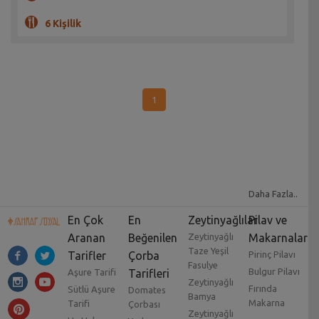
6 Kişilik
1
Daha Fazla..
En Çok
En
Zeytinyağlılar
Pilav ve
Aranan
Beğenilen
Zeytinyağlı
Makarnalar
Taze Yeşil
Tarifler
Çorba
Pirinç Pilavı
Fasulye
Bulgur Pilavı
Aşure Tarifi
Tarifleri
Zeytinyağlı
Fırında
Sütlü Aşure
Domates
Bamya
Makarna
Tarifi
Çorbası
Zeytinyağlı