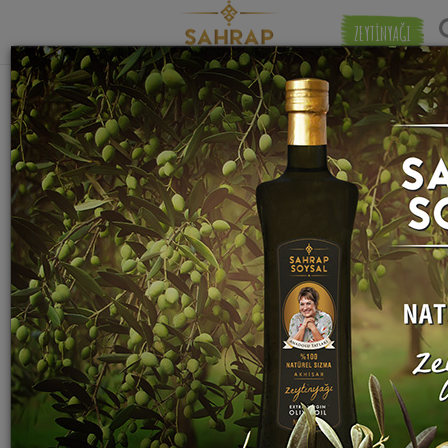
ZEYTİNYAĞI
"
tutmaç
" etiketiyle eşleşen (1) tarif
Eşleşmeye 
bulundu.