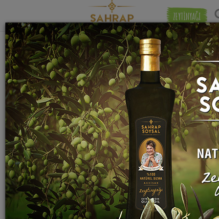
ZEYTİNYAĞI
"
sarı leblebi
" etiketiyle eşleşen (1) tarif
Eşleşmeye 
bulundu.