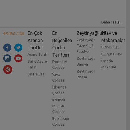
Daha Fazla..
En Çok
En
Zeytinyağlılar
Pilav ve
Aranan
Beğenilen
Zeytinyağlı
Makarnalar
Taze Yeşil
Tarifler
Çorba
Pirinç Pilavı
Fasulye
Bulgur Pilavı
Aşure Tarifi
Tarifleri
Zeytinyağlı
Fırında
Sütlü Aşure
Domates
Bamya
Makarna
Tarifi
Çorbası
Zeytinyağlı
Un Helvası
Yayla
Pırasa
Çorbası
İşkembe
Çorbası
Kremalı
Mantar
Çorbası
Balkabağı
Çorbası