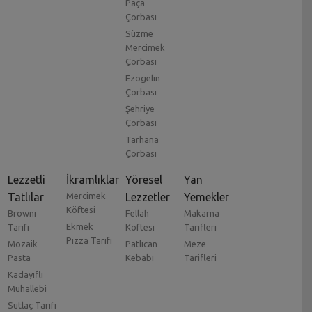
Paça
Çorbası
Süzme
Mercimek
Çorbası
Ezogelin
Çorbası
Şehriye
Çorbası
Tarhana
Çorbası
Lezzetli
İkramlıklar
Yöresel
Yan
Tatlılar
Mercimek
Lezzetler
Yemekler
Köftesi
Browni
Fellah
Makarna
Ekmek
Tarifi
Köftesi
Tarifleri
Pizza Tarifi
Mozaik
Patlıcan
Meze
Pasta
Kebabı
Tarifleri
Kadayıflı
Muhallebi
Sütlaç Tarifi