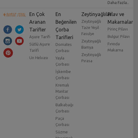
Daha Fazla..
En Çok
En
Zeytinyağlılar
Pilav ve
Aranan
Beğenilen
Zeytinyağlı
Makarnalar
Taze Yeşil
Tarifler
Çorba
Pirinç Pilavı
Fasulye
Bulgur Pilavı
Aşure Tarifi
Tarifleri
Zeytinyağlı
Fırında
Sütlü Aşure
Domates
Bamya
Makarna
Tarifi
Çorbası
Zeytinyağlı
Un Helvası
Yayla
Pırasa
Çorbası
İşkembe
Çorbası
Kremalı
Mantar
Çorbası
Balkabağı
Çorbası
Paça
Çorbası
Süzme
Mercimek