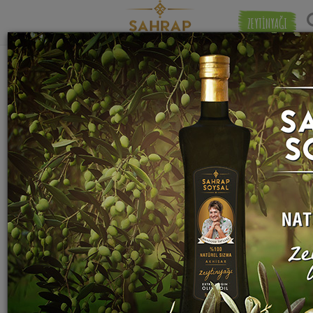
ZEYTİNYAĞI
"
mozerella peyniri
" etiketiyle eşleşen (1)
Eşleşmeye 
tarif bulundu.