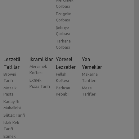
Çorbası
Ezogelin
Çorbası
Şehriye
Çorbası
Tarhana
Çorbası
Lezzetli
İkramlıklar
Yöresel
Yan
Tatlılar
Mercimek
Lezzetler
Yemekler
Köftesi
Browni
Fellah
Makarna
Ekmek
Tarifi
Köftesi
Tarifleri
Pizza Tarifi
Mozaik
Patlıcan
Meze
Pasta
Kebabı
Tarifleri
Kadayıflı
Muhallebi
Sütlaç Tarifi
Islak Kek
Tarifi
Etimek