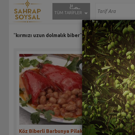
TÜM TARİFLER
"
kırmızı uzun dolmalık biber
" etiketiyle eşleşen (1) tar
Köz Biberli Barbunya Pilaki