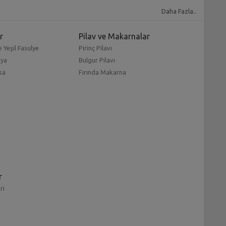
Daha Fazla..
r
Pilav ve Makarnalar
 Yeşil Fasulye
Pirinç Pilavı
mya
Bulgur Pilavı
sa
Fırında Makarna
r
ri