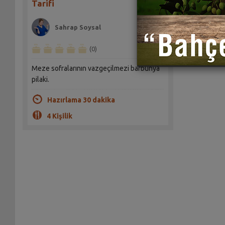
Tarifi
Sahrap Soysal
(0)
Meze sofralarının vazgeçilmezi barbunya
pilaki.
Hazırlama 30 dakika
4 Kişilik