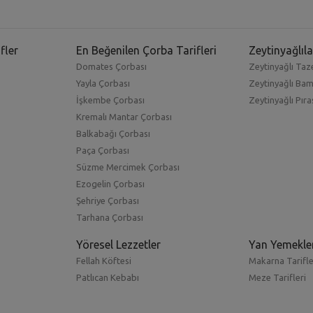
fler
En Beğenilen Çorba Tarifleri
Zeytinyağlıla
Domates Çorbası
Zeytinyağlı Taze
Yayla Çorbası
Zeytinyağlı Ba
İşkembe Çorbası
Zeytinyağlı Pıra
Kremalı Mantar Çorbası
Balkabağı Çorbası
Paça Çorbası
Süzme Mercimek Çorbası
Ezogelin Çorbası
Şehriye Çorbası
Tarhana Çorbası
Yöresel Lezzetler
Yan Yemekle
Fellah Köftesi
Makarna Tarifle
Patlıcan Kebabı
Meze Tarifleri