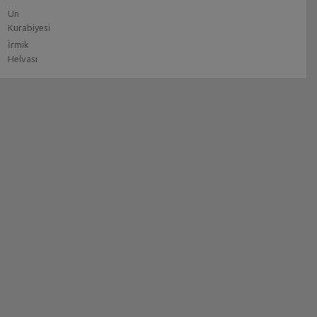
Un
Kurabiyesi
İrmik
Helvası