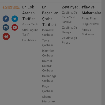
En Çok
En
Zeytinyağlılar
Pilav ve
Aranan
Beğenilen
Zeytinyağlı
Makarnalar
Taze Yeşil
Tarifler
Çorba
Pirinç Pilavı
Fasulye
Bulgur Pilavı
Aşure Tarifi
Tarifleri
Zeytinyağlı
Fırında
Sütlü Aşure
Domates
Bamya
Makarna
Tarifi
Çorbası
Zeytinyağlı
Un Helvası
Yayla
Pırasa
Çorbası
İşkembe
Çorbası
Kremalı
Mantar
Çorbası
Balkabağı
Çorbası
Paça
Çorbası
Süzme
Mercimek