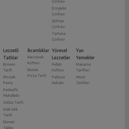
Çorbası
Ezogelin
Çorbası
Şehriye
Çorbası
Tarhana
Çorbası
Lezzetli
İkramlıklar
Yöresel
Yan
Tatlılar
Mercimek
Lezzetler
Yemekler
Köftesi
Browni
Fellah
Makarna
Ekmek
Tarifi
Köftesi
Tarifleri
Pizza Tarifi
Mozaik
Patlıcan
Meze
Pasta
Kebabı
Tarifleri
Kadayıflı
Muhallebi
Sütlaç Tarifi
Islak Kek
Tarifi
Etimek
Tatlısı