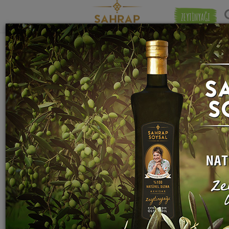
ZEYTİNYAĞI
"
kestane şekerlemesi
" etiketiyle eşleşen
Eşleşmeye 
(2) tarif bulundu.