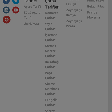
Tarifler
Çorba
Pirinç Pilavı
Fasulye
Bulgur Pilavı
Aşure Tarifi
Tarifleri
Zeytinyağlı
Fırında
Sütlü Aşure
Domates
Bamya
Makarna
Tarifi
Çorbası
Zeytinyağlı
Un Helvası
Yayla
Pırasa
Çorbası
İşkembe
Çorbası
Kremalı
Mantar
Çorbası
Balkabağı
Çorbası
Paça
Çorbası
Süzme
Mercimek
Çorbası
Ezogelin
Çorbası
Şehriye