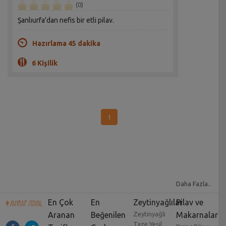
(0)
Şanlıurfa'dan nefis bir etli pilav.
Hazırlama 45 dakika
6 Kişilik
1
Daha Fazla..
En Çok
En
Zeytinyağlılar
Pilav ve
Aranan
Beğenilen
Zeytinyağlı
Makarnalar
Taze Yeşil