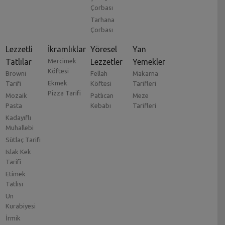
Çorbası
Tarhana
Çorbası
Lezzetli
İkramlıklar
Yöresel
Yan
Tatlılar
Mercimek
Lezzetler
Yemekler
Köftesi
Browni
Fellah
Makarna
Ekmek
Tarifi
Köftesi
Tarifleri
Pizza Tarifi
Mozaik
Patlıcan
Meze
Pasta
Kebabı
Tarifleri
Kadayıflı
Muhallebi
Sütlaç Tarifi
Islak Kek
Tarifi
Etimek
Tatlısı
Un
Kurabiyesi
İrmik