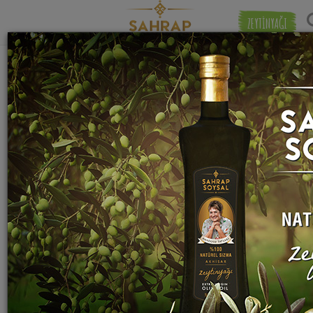
ZEYTİNYAĞI
"
İzmir üzümü
" etiketiyle eşleşen (1) tarif
Eşleşmeye 
bulundu.