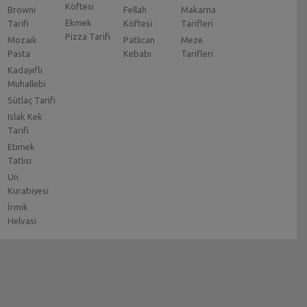
Köftesi
Browni
Fellah
Makarna
Ekmek
Tarifi
Köftesi
Tarifleri
Pizza Tarifi
Mozaik
Patlıcan
Meze
Pasta
Kebabı
Tarifleri
Kadayıflı
Muhallebi
Sütlaç Tarifi
Islak Kek
Tarifi
Etimek
Tatlısı
Un
Kurabiyesi
İrmik
Helvası