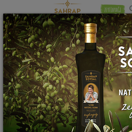
ZEYTİNYAĞI
Eşleşmeye 
"
helva
" etiketiyle eşleşen (1) tarif bulundu.