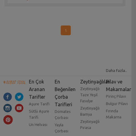
1
Daha Fazla..
En Çok
En
Zeytinyağlılar
Pilav ve
Aranan
Beğenilen
Zeytinyağlı
Makarnalar
Taze Yeşil
Tarifler
Çorba
Pirinç Pilavı
Fasulye
Bulgur Pilavı
Aşure Tarifi
Tarifleri
Zeytinyağlı
Fırında
Sütlü Aşure
Domates
Bamya
Makarna
Tarifi
Çorbası
Zeytinyağlı
Un Helvası
Yayla
Pırasa
Çorbası