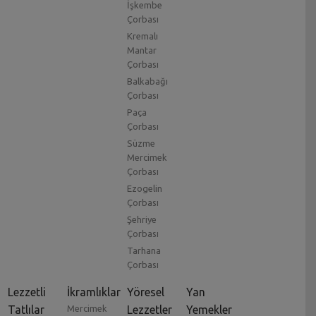
İşkembe
Çorbası
Kremalı
Mantar
Çorbası
Balkabağı
Çorbası
Paça
Çorbası
Süzme
Mercimek
Çorbası
Ezogelin
Çorbası
Şehriye
Çorbası
Tarhana
Çorbası
Lezzetli
İkramlıklar
Yöresel
Yan
Tatlılar
Mercimek
Lezzetler
Yemekler