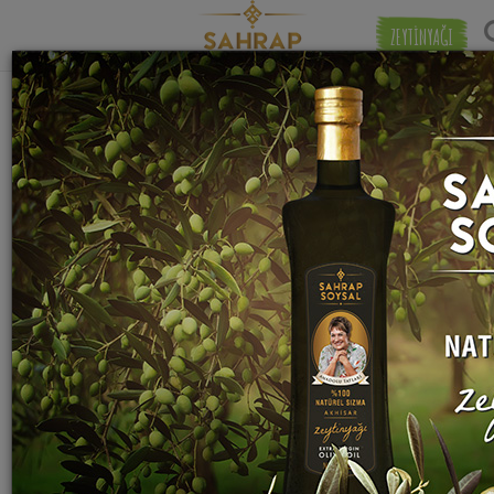
ZEYTİNYAĞI
"
firik bulguru
" etiketiyle eşleşen (1) tarif
Eşleşmeye 
bulundu.