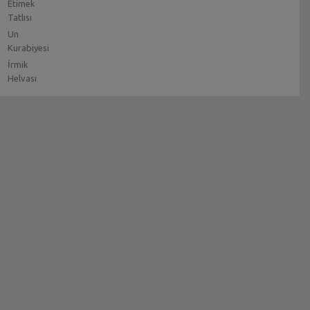
Etimek
Tatlısı
Un
Kurabiyesi
İrmik
Helvası