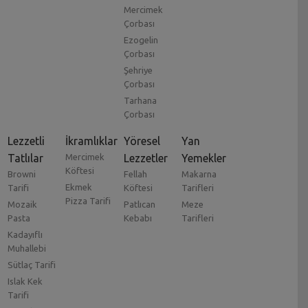
Mercimek
Çorbası
Ezogelin
Çorbası
Şehriye
Çorbası
Tarhana
Çorbası
Lezzetli
İkramlıklar
Yöresel
Yan
Tatlılar
Mercimek
Lezzetler
Yemekler
Köftesi
Browni
Fellah
Makarna
Ekmek
Tarifi
Köftesi
Tarifleri
Pizza Tarifi
Mozaik
Patlıcan
Meze
Pasta
Kebabı
Tarifleri
Kadayıflı
Muhallebi
Sütlaç Tarifi
Islak Kek
Tarifi