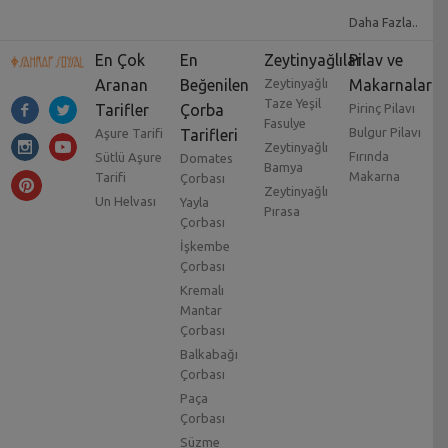
Daha Fazla..
En Çok
En
Zeytinyağlılar
Pilav ve
Aranan
Beğenilen
Zeytinyağlı
Makarnalar
Taze Yeşil
Tarifler
Çorba
Pirinç Pilavı
Fasulye
Bulgur Pilavı
Aşure Tarifi
Tarifleri
Zeytinyağlı
Fırında
Sütlü Aşure
Domates
Bamya
Makarna
Tarifi
Çorbası
Zeytinyağlı
Un Helvası
Yayla
Pırasa
Çorbası
İşkembe
Çorbası
Kremalı
Mantar
Çorbası
Balkabağı
Çorbası
Paça
Çorbası
Süzme