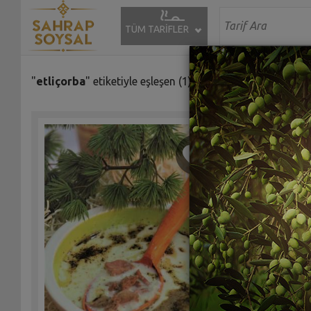
TÜM TARİFLER
"
etliçorba
" etiketiyle eşleşen (1) tarif bulundu.