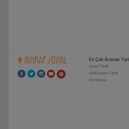
En Çok Aranan Tari
Aşure Tarifi
Sütlü Aşure Tarifi
Un Helvası