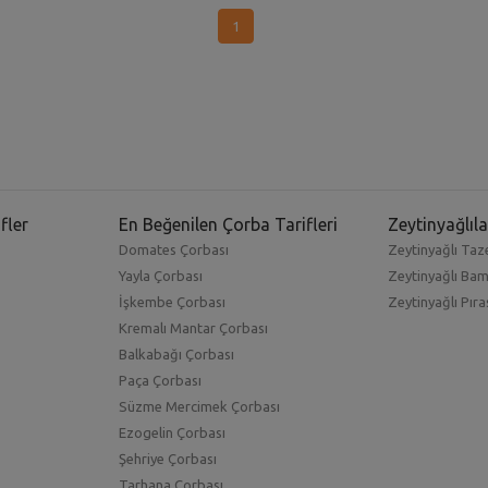
1
fler
En Beğenilen Çorba Tarifleri
Zeytinyağlıla
Domates Çorbası
Zeytinyağlı Taze
Yayla Çorbası
Zeytinyağlı Ba
İşkembe Çorbası
Zeytinyağlı Pıra
Kremalı Mantar Çorbası
Balkabağı Çorbası
Paça Çorbası
Süzme Mercimek Çorbası
Ezogelin Çorbası
Şehriye Çorbası
Tarhana Çorbası