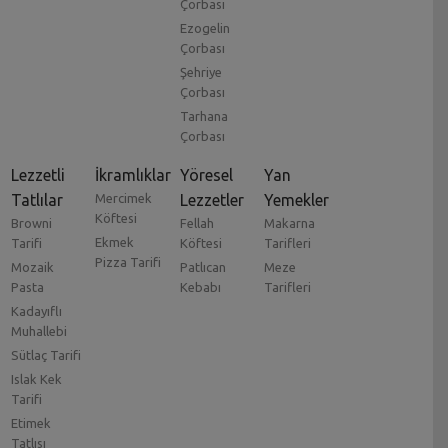
Çorbası
Ezogelin
Çorbası
Şehriye
Çorbası
Tarhana
Çorbası
Lezzetli
İkramlıklar
Yöresel
Yan
Tatlılar
Mercimek
Lezzetler
Yemekler
Köftesi
Browni
Fellah
Makarna
Ekmek
Tarifi
Köftesi
Tarifleri
Pizza Tarifi
Mozaik
Patlıcan
Meze
Pasta
Kebabı
Tarifleri
Kadayıflı
Muhallebi
Sütlaç Tarifi
Islak Kek
Tarifi
Etimek
Tatlısı