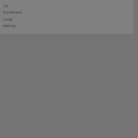
Un
Kurabiyesi
İrmik
Helvası