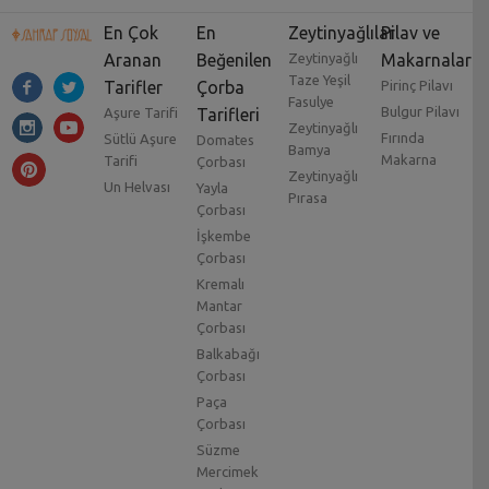
En Çok
En
Zeytinyağlılar
Pilav ve
Aranan
Beğenilen
Zeytinyağlı
Makarnalar
Taze Yeşil
Tarifler
Çorba
Pirinç Pilavı
Fasulye
Bulgur Pilavı
Aşure Tarifi
Tarifleri
Zeytinyağlı
Fırında
Sütlü Aşure
Domates
Bamya
Makarna
Tarifi
Çorbası
Zeytinyağlı
Un Helvası
Yayla
Pırasa
Çorbası
İşkembe
Çorbası
Kremalı
Mantar
Çorbası
Balkabağı
Çorbası
Paça
Çorbası
Süzme
Mercimek