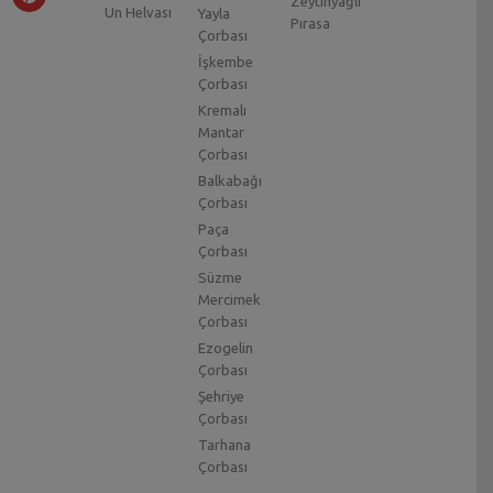
Zeytinyağlı
Un Helvası
Yayla
Pırasa
Çorbası
İşkembe
Çorbası
Kremalı
Mantar
Çorbası
Balkabağı
Çorbası
Paça
Çorbası
Süzme
Mercimek
Çorbası
Ezogelin
Çorbası
Şehriye
Çorbası
Tarhana
Çorbası