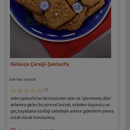
Külünçe Çöreği-Şanlıurfa
Sahrap Soysal
(1)
Adını Şanlıurfa’nın bir köyünden alan ve 'işlenmemiş altın'
anlamına gelen bu yöresel lezzet, eskiden doyurucu ve
geç bayatlama özelliği sebebiyle askere gidenlerin yanına
erzak olarak konulurmuş.