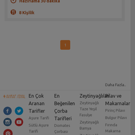
Hazırlama 30 dakika
8 Kişilik
1
Daha Fazla..
En Çok
En
Zeytinyağlılar
Pilav ve
Aranan
Beğenilen
Zeytinyağlı
Makarnalar
Taze Yeşil
Tarifler
Çorba
Pirinç Pilavı
Fasulye
Bulgur Pilavı
Aşure Tarifi
Tarifleri
Zeytinyağlı
Fırında
Sütlü Aşure
Domates
Bamya
Makarna
Tarifi
Çorbası