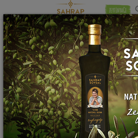
ZEYTİNYAĞI
"
dermen
" etiketiyle eşleşen (1) tarif
Eşleşmeye 
bulundu.