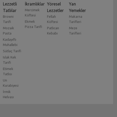
Lezzetli
İkramlıklar
Yöresel
Yan
Tatlılar
Mercimek
Lezzetler
Yemekler
Köftesi
Browni
Fellah
Makarna
Ekmek
Tarifi
Köftesi
Tarifleri
Pizza Tarifi
Mozaik
Patlıcan
Meze
Pasta
Kebabı
Tarifleri
Kadayıflı
Muhallebi
Sütlaç Tarifi
Islak Kek
Tarifi
Etimek
Tatlısı
Un
Kurabiyesi
İrmik
Helvası