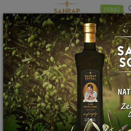
ZEYTİNYAĞI
"
badem unu
" etiketiyle eşleşen (2) tarif
Eşleşmeye 
bulundu.