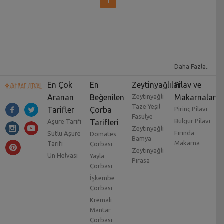
1
Daha Fazla..
En Çok
En
Zeytinyağlılar
Pilav ve
Aranan
Beğenilen
Zeytinyağlı
Makarnalar
Taze Yeşil
Tarifler
Çorba
Pirinç Pilavı
Fasulye
Bulgur Pilavı
Aşure Tarifi
Tarifleri
Zeytinyağlı
Fırında
Sütlü Aşure
Domates
Bamya
Makarna
Tarifi
Çorbası
Zeytinyağlı
Un Helvası
Yayla
Pırasa
Çorbası
İşkembe
Çorbası
Kremalı
Mantar
Çorbası