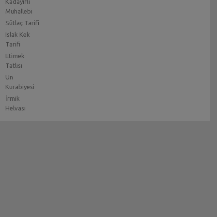
Kadayıflı
Muhallebi
Sütlaç Tarifi
Islak Kek
Tarifi
Etimek
Tatlısı
Un
Kurabiyesi
İrmik
Helvası