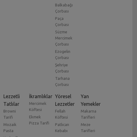
Balkabağı
Çorbası
Paça
Çorbası
Süzme
Mercimek
Çorbası
Ezogelin
Çorbası
Şehriye
Çorbası
Tarhana
Çorbası
Lezzetli
İkramlıklar
Yöresel
Yan
Tatlılar
Mercimek
Lezzetler
Yemekler
Köftesi
Browni
Fellah
Makarna
Ekmek
Tarifi
Köftesi
Tarifleri
Pizza Tarifi
Mozaik
Patlıcan
Meze
Pasta
Kebabı
Tarifleri