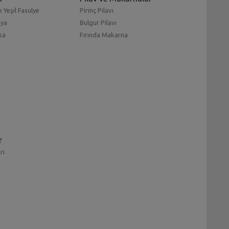
 Yeşil Fasulye
Pirinç Pilavı
mya
Bulgur Pilavı
sa
Fırında Makarna
r
ri