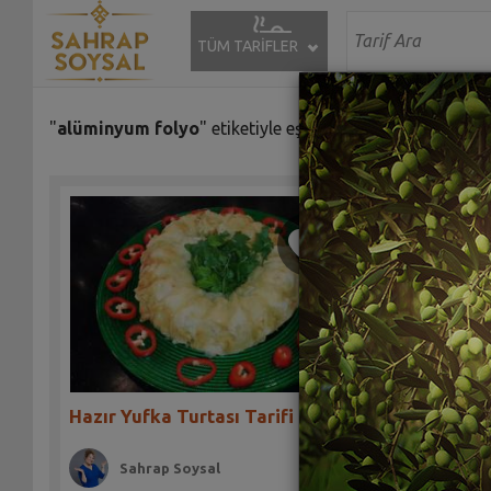
TÜM TARİFLER
"
alüminyum folyo
" etiketiyle eşleşen (1) tarif bulundu.
Hazır Yufka Turtası Tarifi
Sahrap Soysal