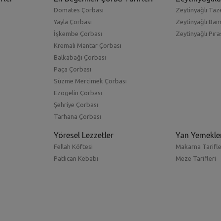
Domates Çorbası
Zeytinyağlı Taze
Yayla Çorbası
Zeytinyağlı Ba
İşkembe Çorbası
Zeytinyağlı Pıra
Kremalı Mantar Çorbası
Balkabağı Çorbası
Paça Çorbası
Süzme Mercimek Çorbası
Ezogelin Çorbası
Şehriye Çorbası
Tarhana Çorbası
Yöresel Lezzetler
Yan Yemekle
Fellah Köftesi
Makarna Tarifle
Patlıcan Kebabı
Meze Tarifleri