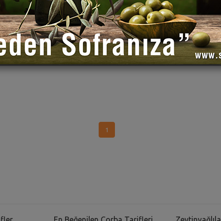
1
fler
En Beğenilen Çorba Tarifleri
Zeytinyağlıla