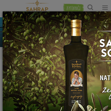
ZEYTİNYAĞI
HİCRAN ALBAYRAKTAROĞLU
0
0
0
Tarifleri
Yaptığı Tarifler
Favori Tarifleri
Takip Ettikleri
Yaptığı hiç yemek yok:(