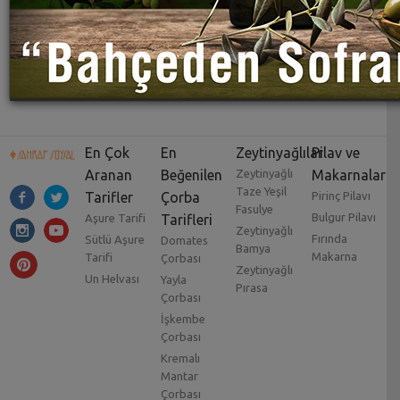
En Çok
En
Zeytinyağlılar
Pilav ve
Aranan
Beğenilen
Zeytinyağlı
Makarnalar
Taze Yeşil
Tarifler
Çorba
Pirinç Pilavı
Fasulye
Bulgur Pilavı
Aşure Tarifi
Tarifleri
Zeytinyağlı
Fırında
Sütlü Aşure
Domates
Bamya
Makarna
Tarifi
Çorbası
Zeytinyağlı
Un Helvası
Yayla
Pırasa
Çorbası
İşkembe
Çorbası
Kremalı
Mantar
Çorbası