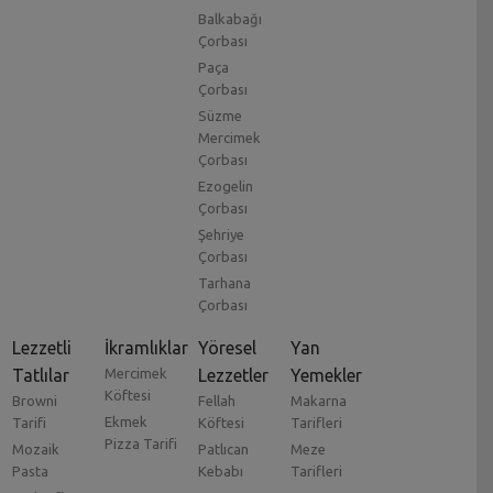
Balkabağı
Çorbası
Paça
Çorbası
Süzme
Mercimek
Çorbası
Ezogelin
Çorbası
Şehriye
Çorbası
Tarhana
Çorbası
Lezzetli
İkramlıklar
Yöresel
Yan
Tatlılar
Mercimek
Lezzetler
Yemekler
Köftesi
Browni
Fellah
Makarna
Ekmek
Tarifi
Köftesi
Tarifleri
Pizza Tarifi
Mozaik
Patlıcan
Meze
Pasta
Kebabı
Tarifleri