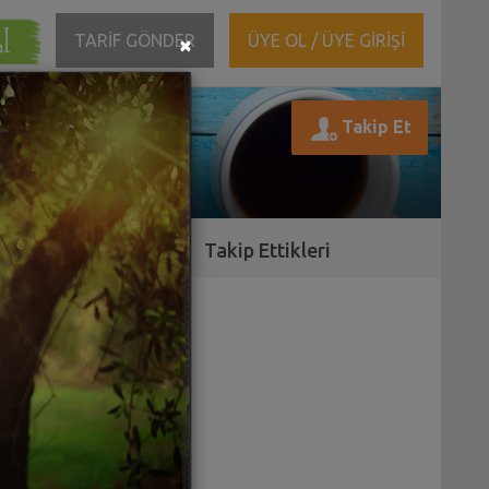
ĞI
Close
TARİF GÖNDER
ÜYE OL / ÜYE GİRİŞİ
×
Takip Ettikleri
lsa iyi olurdu:(