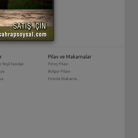
r
Pilav ve Makarnalar
 Yeşil Fasulye
Pirinç Pilavı
mya
Bulgur Pilavı
sa
Fırında Makarna