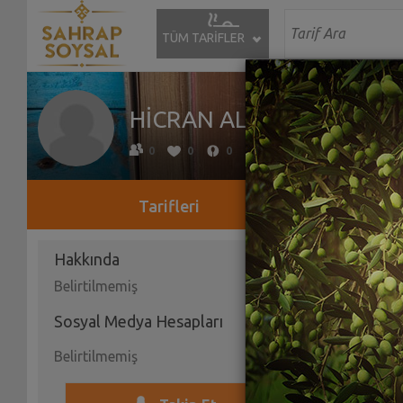
TÜM TARİFLER
HİCRAN ALBAYRAKTARO
0
0
0
Tarifleri
Hakkında
Belirtilmemiş
Sosyal Medya Hesapları
Belirtilmemiş