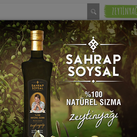
ZEYTİNYA
ĞLU
Yaptığı Tarifler
Favori Tarifleri
Paylaştığı hiç tarif yok ama o