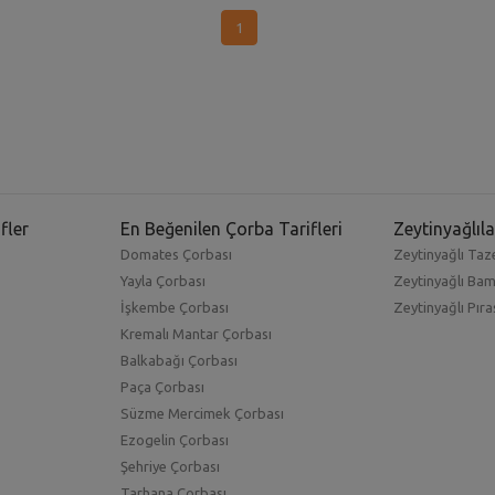
1
fler
En Beğenilen Çorba Tarifleri
Zeytinyağlıla
Domates Çorbası
Zeytinyağlı Taze
Yayla Çorbası
Zeytinyağlı Ba
İşkembe Çorbası
Zeytinyağlı Pıra
Kremalı Mantar Çorbası
Balkabağı Çorbası
Paça Çorbası
Süzme Mercimek Çorbası
Ezogelin Çorbası
Şehriye Çorbası
Tarhana Çorbası