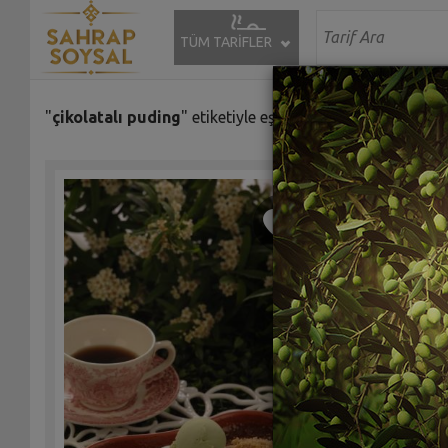
TÜM TARİFLER
"
çikolatalı puding
" etiketiyle eşleşen (1) tarif bulundu.