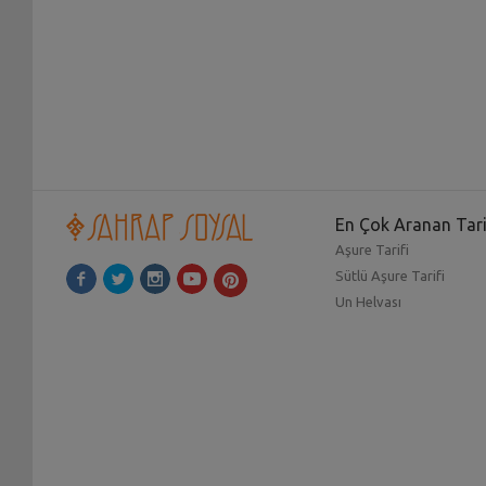
En Çok Aranan Tari
Aşure Tarifi
Sütlü Aşure Tarifi
Un Helvası