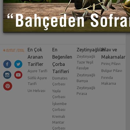
En Çok
En
Zeytinyağlılar
Pilav ve
Aranan
Beğenilen
Zeytinyağlı
Makarnalar
Taze Yeşil
Tarifler
Çorba
Pirinç Pilavı
Fasulye
Bulgur Pilavı
Aşure Tarifi
Tarifleri
Zeytinyağlı
Fırında
Sütlü Aşure
Domates
Bamya
Makarna
Tarifi
Çorbası
Zeytinyağlı
Un Helvası
Yayla
Pırasa
Çorbası
İşkembe
Çorbası
Kremalı
Mantar
Çorbası