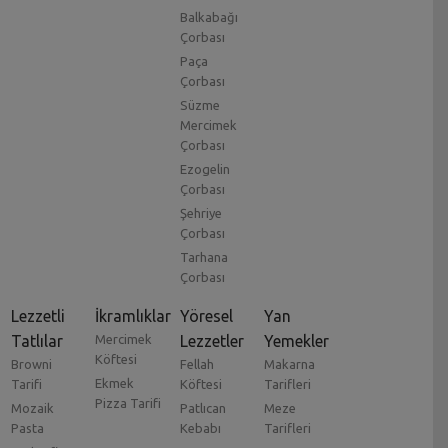
Balkabağı
Çorbası
Paça
Çorbası
Süzme
Mercimek
Çorbası
Ezogelin
Çorbası
Şehriye
Çorbası
Tarhana
Çorbası
Lezzetli
İkramlıklar
Yöresel
Yan
Tatlılar
Mercimek
Lezzetler
Yemekler
Köftesi
Browni
Fellah
Makarna
Ekmek
Tarifi
Köftesi
Tarifleri
Pizza Tarifi
Mozaik
Patlıcan
Meze
Pasta
Kebabı
Tarifleri