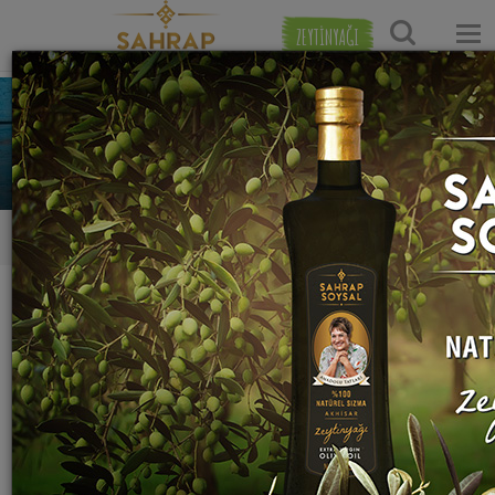
ZEYTİNYAĞI
çiğdem bereket
0
0
0
Tarifleri
Yaptığı Tarifler
Favori Tarifleri
Takip Ettikleri
Kimseyi takip etmiyor:(