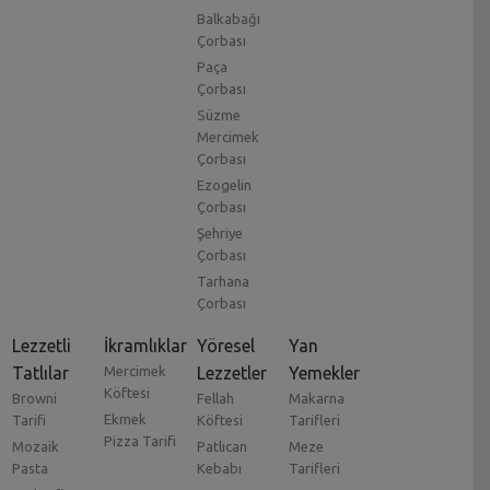
Balkabağı
Çorbası
Paça
Çorbası
Süzme
Mercimek
Çorbası
Ezogelin
Çorbası
Şehriye
Çorbası
Tarhana
Çorbası
Lezzetli
İkramlıklar
Yöresel
Yan
Tatlılar
Mercimek
Lezzetler
Yemekler
Köftesi
Browni
Fellah
Makarna
Ekmek
Tarifi
Köftesi
Tarifleri
Pizza Tarifi
Mozaik
Patlıcan
Meze
Pasta
Kebabı
Tarifleri