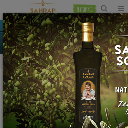
ZEYTİNYAĞI
çiğdem bereket
0
0
0
Tarifleri
Yaptığı Tarifler
Favori Tarifleri
Takip Ettikleri
Favori tarifi yok:(