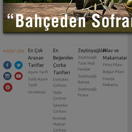
En Çok
En
Zeytinyağlılar
Pilav ve
Aranan
Beğenilen
Zeytinyağlı
Makarnalar
Taze Yeşil
Tarifler
Çorba
Pirinç Pilavı
Fasulye
Bulgur Pilavı
Aşure Tarifi
Tarifleri
Zeytinyağlı
Fırında
Sütlü Aşure
Domates
Bamya
Makarna
Tarifi
Çorbası
Zeytinyağlı
Un Helvası
Yayla
Pırasa
Çorbası
İşkembe
Çorbası
Kremalı
Mantar
Çorbası