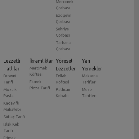
Mercimek
Çorbası
Ezogelin
Çorbası
Şehriye
Çorbası
Tarhana
Çorbası
Lezzetli
İkramlıklar
Yöresel
Yan
Tatlılar
Mercimek
Lezzetler
Yemekler
Köftesi
Browni
Fellah
Makarna
Ekmek
Tarifi
Köftesi
Tarifleri
Pizza Tarifi
Mozaik
Patlıcan
Meze
Pasta
Kebabı
Tarifleri
Kadayıflı
Muhallebi
Sütlaç Tarifi
Islak Kek
Tarifi
Etimek