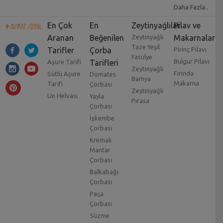
Daha Fazla..
En Çok
En
Zeytinyağlılar
Pilav ve
Aranan
Beğenilen
Zeytinyağlı
Makarnalar
Taze Yeşil
Tarifler
Çorba
Pirinç Pilavı
Fasulye
Bulgur Pilavı
Aşure Tarifi
Tarifleri
Zeytinyağlı
Fırında
Sütlü Aşure
Domates
Bamya
Makarna
Tarifi
Çorbası
Zeytinyağlı
Un Helvası
Yayla
Pırasa
Çorbası
İşkembe
Çorbası
Kremalı
Mantar
Çorbası
Balkabağı
Çorbası
Paça
Çorbası
Süzme