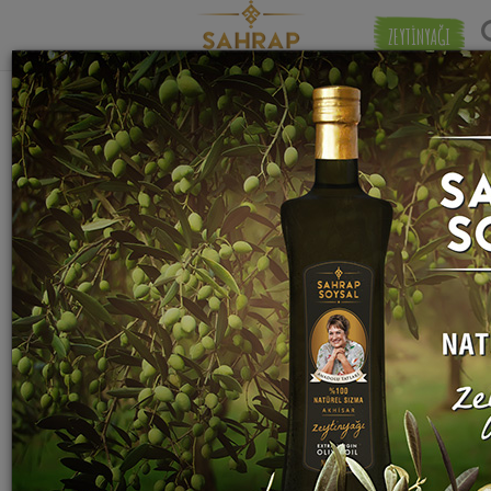
ZEYTİNYAĞI
"
Amasya Elması
" etiketiyle eşleşen (1) tarif
Eşleşmeye 
bulundu.