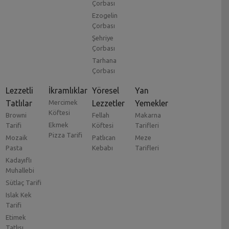
Çorbası
Ezogelin
Çorbası
Şehriye
Çorbası
Tarhana
Çorbası
Lezzetli
İkramlıklar
Yöresel
Yan
Tatlılar
Mercimek
Lezzetler
Yemekler
Köftesi
Browni
Fellah
Makarna
Ekmek
Tarifi
Köftesi
Tarifleri
Pizza Tarifi
Mozaik
Patlıcan
Meze
Pasta
Kebabı
Tarifleri
Kadayıflı
Muhallebi
Sütlaç Tarifi
Islak Kek
Tarifi
Etimek
Tatlısı