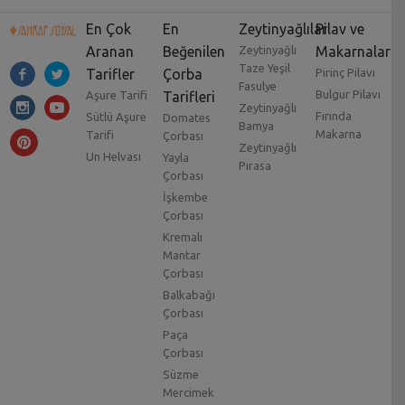
En Çok
En
Zeytinyağlılar
Pilav ve
Aranan
Beğenilen
Zeytinyağlı
Makarnalar
Taze Yeşil
Tarifler
Çorba
Pirinç Pilavı
Fasulye
Bulgur Pilavı
Aşure Tarifi
Tarifleri
Zeytinyağlı
Fırında
Sütlü Aşure
Domates
Bamya
Makarna
Tarifi
Çorbası
Zeytinyağlı
Un Helvası
Yayla
Pırasa
Çorbası
İşkembe
Çorbası
Kremalı
Mantar
Çorbası
Balkabağı
Çorbası
Paça
Çorbası
Süzme
Mercimek