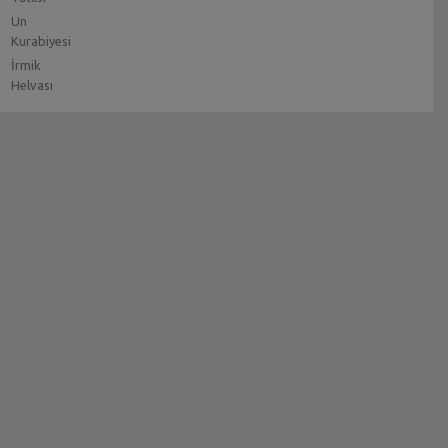
Un
Kurabiyesi
İrmik
Helvası