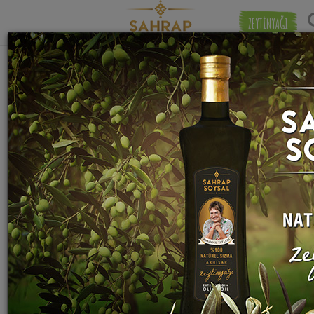
ZEYTİNYAĞI
"
Adaçayı
" etiketiyle eşleşen (1) tarif
Eşleşmeye 
bulundu.