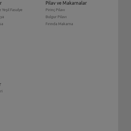
r
Pilav ve Makarnalar
 Yeşil Fasulye
Pirinç Pilavı
mya
Bulgur Pilavı
sa
Fırında Makarna
r
ri