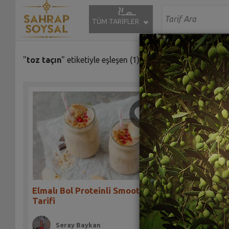
TÜM TARİFLER
"
toz taçın
" etiketiyle eşleşen (1) tarif bulundu.
Elmalı Bol Proteinli Smoothie
Tarifi
Seray Baykan