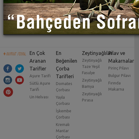
En Çok
En
Zeytinyağlılar
Pilav ve
Aranan
Beğenilen
Zeytinyağlı
Makarnalar
Taze Yeşil
Tarifler
Çorba
Pirinç Pilavı
Fasulye
Bulgur Pilavı
Aşure Tarifi
Tarifleri
Zeytinyağlı
Fırında
Sütlü Aşure
Domates
Bamya
Makarna
Tarifi
Çorbası
Zeytinyağlı
Un Helvası
Yayla
Pırasa
Çorbası
İşkembe
Çorbası
Kremalı
Mantar
Çorbası