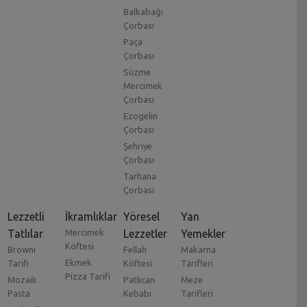
Balkabağı
Çorbası
Paça
Çorbası
Süzme
Mercimek
Çorbası
Ezogelin
Çorbası
Şehriye
Çorbası
Tarhana
Çorbası
Lezzetli
İkramlıklar
Yöresel
Yan
Tatlılar
Mercimek
Lezzetler
Yemekler
Köftesi
Browni
Fellah
Makarna
Ekmek
Tarifi
Köftesi
Tarifleri
Pizza Tarifi
Mozaik
Patlıcan
Meze
Pasta
Kebabı
Tarifleri