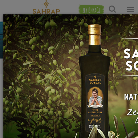
ZEYTİNYAĞI
Tarif Reçel
0
0
0
Tarifleri
Yaptığı Tarifler
Favori Tarifleri
Takip Ettikleri
Yaptığı hiç yemek yok:(