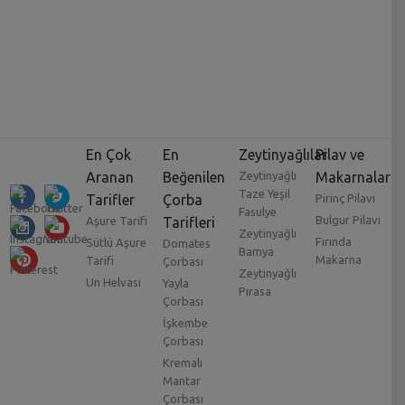
En Çok
En
Zeytinyağlılar
Pilav ve
Aranan
Beğenilen
Zeytinyağlı
Makarnalar
Taze Yeşil
Tarifler
Çorba
Pirinç Pilavı
Fasulye
Bulgur Pilavı
Aşure Tarifi
Tarifleri
Zeytinyağlı
Fırında
Sütlü Aşure
Domates
Bamya
Makarna
Tarifi
Çorbası
Zeytinyağlı
Un Helvası
Yayla
Pırasa
Çorbası
İşkembe
Çorbası
Kremalı
Mantar
Çorbası