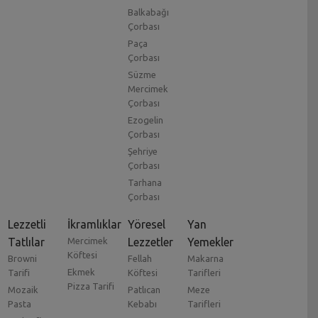
Balkabağı
Çorbası
Paça
Çorbası
Süzme
Mercimek
Çorbası
Ezogelin
Çorbası
Şehriye
Çorbası
Tarhana
Çorbası
Lezzetli
İkramlıklar
Yöresel
Yan
Tatlılar
Mercimek
Lezzetler
Yemekler
Köftesi
Browni
Fellah
Makarna
Ekmek
Tarifi
Köftesi
Tarifleri
Pizza Tarifi
Mozaik
Patlıcan
Meze
Pasta
Kebabı
Tarifleri