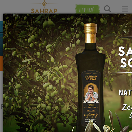
ZEYTİNYAĞI
Serap Akbal
0
16
0
Tarifleri
Yaptığı Tarifler
Favori Tarifleri
Takip Ettikleri
Paylaştığı hiç tarif yok ama olsa iyi olurdu:(