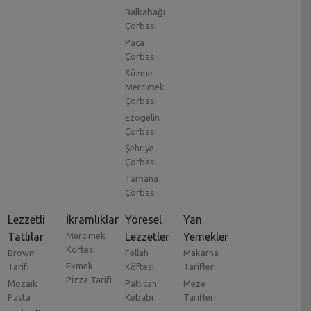
Balkabağı
Çorbası
Paça
Çorbası
Süzme
Mercimek
Çorbası
Ezogelin
Çorbası
Şehriye
Çorbası
Tarhana
Çorbası
Lezzetli
İkramlıklar
Yöresel
Yan
Tatlılar
Mercimek
Lezzetler
Yemekler
Köftesi
Browni
Fellah
Makarna
Ekmek
Tarifi
Köftesi
Tarifleri
Pizza Tarifi
Mozaik
Patlıcan
Meze
Pasta
Kebabı
Tarifleri