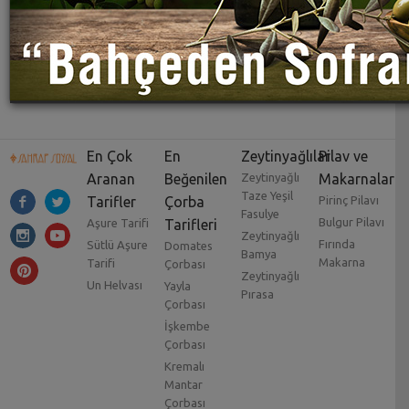
En Çok
En
Zeytinyağlılar
Pilav ve
Aranan
Beğenilen
Zeytinyağlı
Makarnalar
Taze Yeşil
Tarifler
Çorba
Pirinç Pilavı
Fasulye
Bulgur Pilavı
Aşure Tarifi
Tarifleri
Zeytinyağlı
Fırında
Sütlü Aşure
Domates
Bamya
Makarna
Tarifi
Çorbası
Zeytinyağlı
Un Helvası
Yayla
Pırasa
Çorbası
İşkembe
Çorbası
Kremalı
Mantar
Çorbası