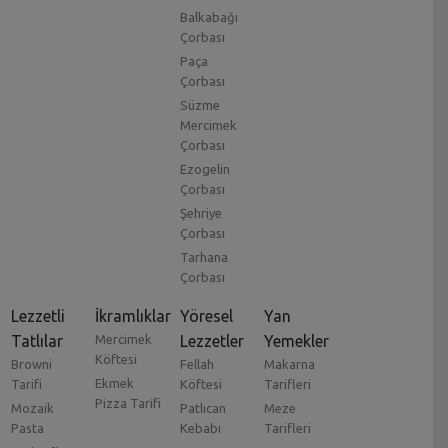
Balkabağı
Çorbası
Paça
Çorbası
Süzme
Mercimek
Çorbası
Ezogelin
Çorbası
Şehriye
Çorbası
Tarhana
Çorbası
Lezzetli
İkramlıklar
Yöresel
Yan
Tatlılar
Mercimek
Lezzetler
Yemekler
Köftesi
Browni
Fellah
Makarna
Ekmek
Tarifi
Köftesi
Tarifleri
Pizza Tarifi
Mozaik
Patlıcan
Meze
Pasta
Kebabı
Tarifleri