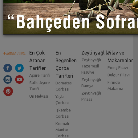
En Çok
En
Zeytinyağlılar
Pilav ve
Aranan
Beğenilen
Zeytinyağlı
Makarnalar
Taze Yeşil
Tarifler
Çorba
Pirinç Pilavı
Fasulye
Bulgur Pilavı
Aşure Tarifi
Tarifleri
Zeytinyağlı
Fırında
Sütlü Aşure
Domates
Bamya
Makarna
Tarifi
Çorbası
Zeytinyağlı
Un Helvası
Yayla
Pırasa
Çorbası
İşkembe
Çorbası
Kremalı
Mantar
Çorbası