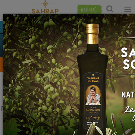
ZEYTİNYAĞI
meryem fidan
0
0
0
Tarifleri
Yaptığı Tarifler
Favori Tarifleri
Takip Ettikleri
Paylaştığı hiç tarif yok ama olsa iyi olurdu:(