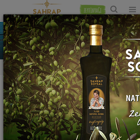
ZEYTİNYAĞI
Ela Çaylak
2
0
0
Tarifleri
Yaptığı Tarifler
Favori Tarifleri
Takip Ettikleri
Kimseyi takip etmiyor:(