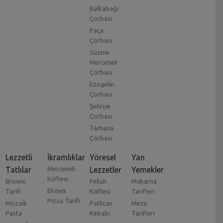
Balkabağı
Çorbası
Paça
Çorbası
Süzme
Mercimek
Çorbası
Ezogelin
Çorbası
Şehriye
Çorbası
Tarhana
Çorbası
Lezzetli
İkramlıklar
Yöresel
Yan
Tatlılar
Mercimek
Lezzetler
Yemekler
Köftesi
Browni
Fellah
Makarna
Ekmek
Tarifi
Köftesi
Tarifleri
Pizza Tarifi
Mozaik
Patlıcan
Meze
Pasta
Kebabı
Tarifleri