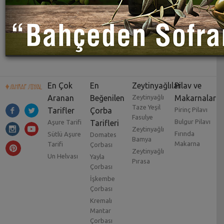
En Çok
En
Zeytinyağlılar
Pilav ve
Aranan
Beğenilen
Zeytinyağlı
Makarnalar
Taze Yeşil
Tarifler
Çorba
Pirinç Pilavı
Fasulye
Bulgur Pilavı
Aşure Tarifi
Tarifleri
Zeytinyağlı
Fırında
Sütlü Aşure
Domates
Bamya
Makarna
Tarifi
Çorbası
Zeytinyağlı
Un Helvası
Yayla
Pırasa
Çorbası
İşkembe
Çorbası
Kremalı
Mantar
Çorbası