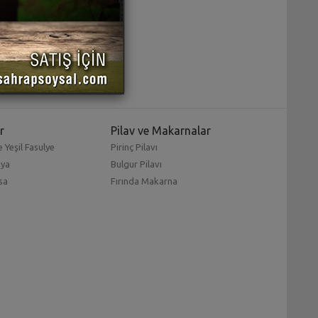
r
Pilav ve Makarnalar
 Yeşil Fasulye
Pirinç Pilavı
mya
Bulgur Pilavı
sa
Fırında Makarna