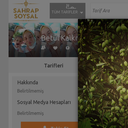
TÜM TARİFLER
Betül Kalkmaz
0
0
0
Tarifleri
Hakkında
Belirtilmemiş
Sosyal Medya Hesapları
Belirtilmemiş