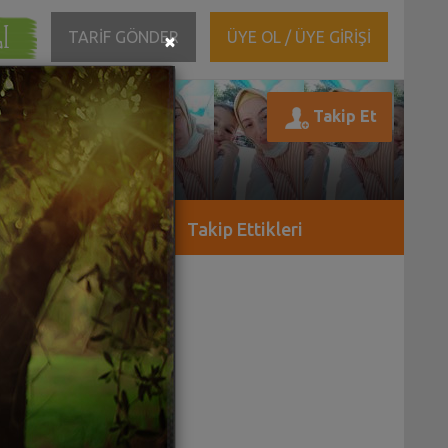
ĞI
Close
TARİF GÖNDER
ÜYE OL / ÜYE GİRİŞİ
×
Takip Ettikleri
yor:(