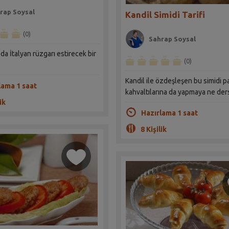
rap Soysal
Kandil Simidi Tarifi
(0)
Sahrap Soysal
zda İtalyan rüzgarı estirecek bir
(0)
Kandil ile özdeşleşen bu simidi p
lama 1 saat
kahvaltılarına da yapmaya ne der
ik
Hazırlama 1 saat
8 Kişilik