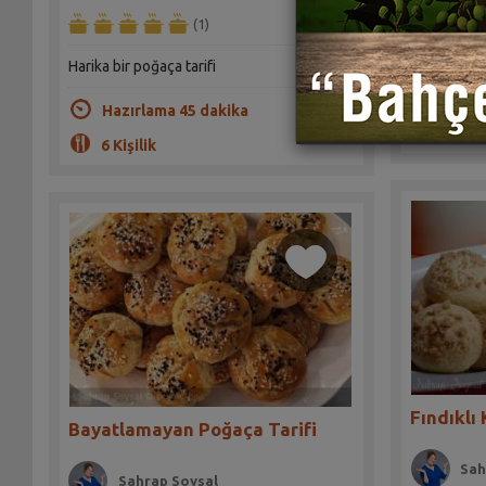
(1)
Badem ezmes
evlerinde d
Harika bir poğaça tarifi
Hazır
Hazırlama 45 dakika
2 Kişil
6 Kişilik
Fındıklı 
Bayatlamayan Poğaça Tarifi
Sah
Sahrap Soysal