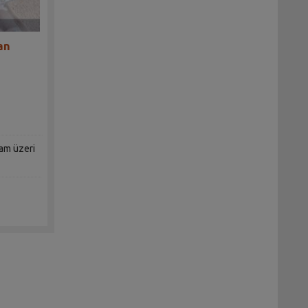
an
şam üzeri