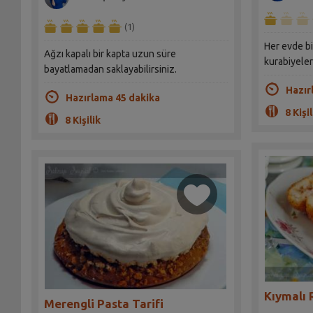
(1)
Her evde bi
Ağzı kapalı bir kapta uzun süre
kurabiyeler
bayatlamadan saklayabilirsiniz.
Hazır
Hazırlama 45 dakika
8 Kişil
8 Kişilik
Kıymalı R
Merengli Pasta Tarifi