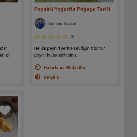
Peynirli Yoğurtlu Poğaça Tarifi
Sahrap Soysal
(0)
azar
Hellim peyniri yerine sevdiğiniz bir tür
siniz?
peynir kullanabilirsiniz.
Hazırlama 45 dakika
6 Kişilik