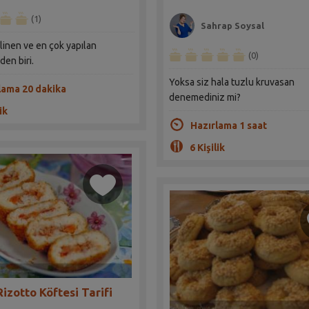
(1)
Sahrap Soysal
linen ve en çok yapılan
(0)
den biri.
Yoksa siz hala tuzlu kruvasan
lama 20 dakika
denemediniz mi?
ik
Hazırlama 1 saat
6 Kişilik
izotto Köftesi Tarifi