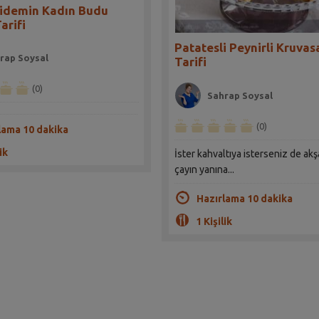
lidemin Kadın Budu
arifi
Patatesli Peynirli Kruvas
rap Soysal
Tarifi
(0)
Sahrap Soysal
(0)
lama 10 dakika
ik
İster kahvaltıya isterseniz de ak
çayın yanına...
Hazırlama 10 dakika
1 Kişilik