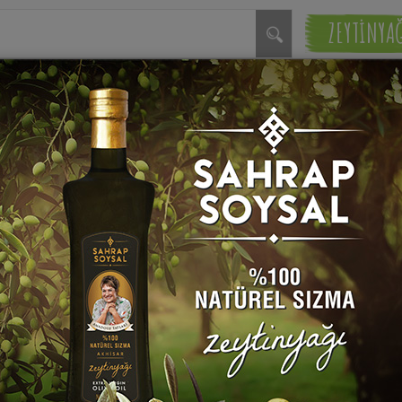
ZEYTİNYA
 Badem Ezmesi Tarifi
Tuzda Tavuk Tarifi
rap Soysal
Sahrap Soysal
(1)