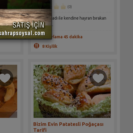
(0)
 da tuzda
Hafif acılı tadı ile kendine hayran bırakan
bir poğaça.
Hazırlama 45 dakika
8 Kişilik
Bizim Evin Patatesli Poğaçası
Tarifi