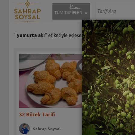
TÜM TARİFLER
"
yumurta akı
" etiketiyle eşleşen (61) tarif bulundu.
Ev Usulü
32 Börek Tarifi
Sah
Sahrap Soysal