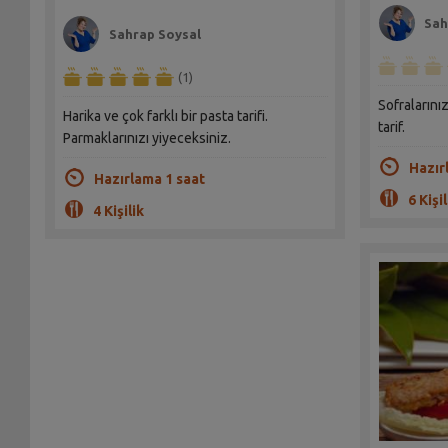
Sah
Sahrap Soysal
(1)
Sofralarını
Harika ve çok farklı bir pasta tarifi.
tarif.
Parmaklarınızı yiyeceksiniz.
Hazır
Hazırlama 1 saat
6 Kişil
4 Kişilik