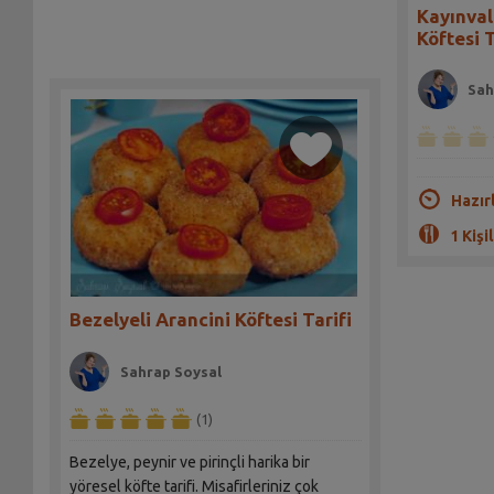
Kayınva
Köftesi T
Sah
Hazır
1 Kişil
Bezelyeli Arancini Köftesi Tarifi
Sahrap Soysal
(1)
Bezelye, peynir ve pirinçli harika bir
yöresel köfte tarifi. Misafirleriniz çok