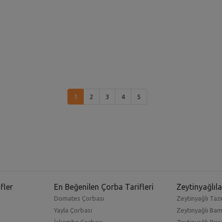
1
2
3
4
5
fler
En Beğenilen Çorba Tarifleri
Zeytinyağlıla
Domates Çorbası
Zeytinyağlı Taze
Yayla Çorbası
Zeytinyağlı Ba