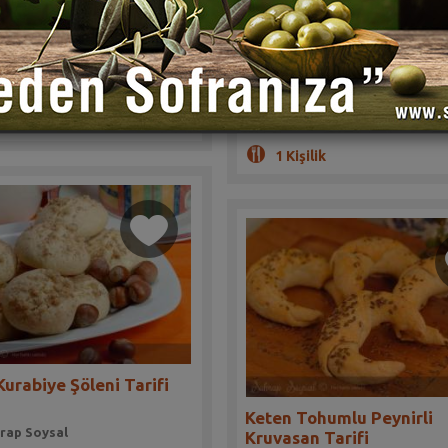
(0)
i severler bu pratik tarifi
e kolayca yapabilirler
Tıpkı kuzu eti gibi, bütün tavuğu
pişirebilirsiniz.
lama 10 dakika
ik
Hazırlama 1,5 saat
1 Kişilik
Kurabiye Şöleni Tarifi
Keten Tohumlu Peynirli
rap Soysal
Kruvasan Tarifi