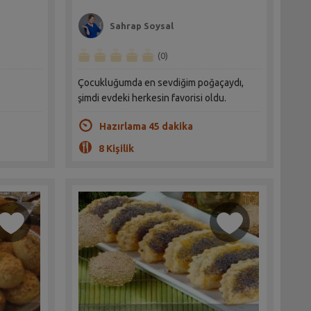
Sahrap Soysal
(0)
Çocukluğumda en sevdiğim poğaçaydı,
şimdi evdeki herkesin favorisi oldu.
Hazırlama 45 dakika
8 Kişilik