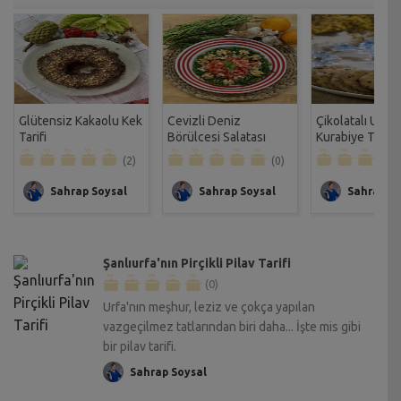
Glütensiz Kakaolu Kek
Cevizli Deniz
Çikolatalı Unsu
Tarifi
Börülcesi Salatası
Kurabiye Tarifi
Tarifi
(2)
(0)
Sahrap Soysal
Sahrap Soysal
Sahrap So
Şanlıurfa'nın Pirçikli Pilav Tarifi
(0)
Urfa'nın meşhur, leziz ve çokça yapılan
vazgeçilmez tatlarından biri daha... İşte mis gibi
bir pilav tarifi.
Sahrap Soysal