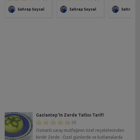
Sahrap Soysal
Sahrap Soysal
Sahrap So
Gaziantep'in Zerde Tatlısı Tarifi
(0)
Osmanlı saray mutfağının özel reçetelerinden
biridir Zerde . Özel günlerde ve kutlamalarda