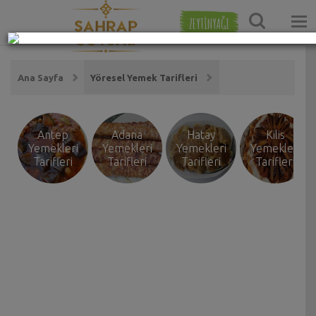
ZEYTİNYAĞI
Ana Sayfa
Yöresel Yemek Tarifleri
Antep
Adana
Hatay
Kilis
Yemekleri
Yemekleri
Yemekleri
Yemekleri
Tarifleri
Tarifleri
Tarifleri
Tarifleri