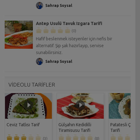
Sahrap Soysal
Antep Usulü Tavuk Izgara Tarifi
(0)
Hafif beslenmek isteyenler için nefis bir
alternatif. Şip şak hazırlayıp, servise
sunabilirsiniz.
Sahrap Soysal
VİDEOLU TARİFLER
Ceviz Tatlısı Tarif
Gülşahın Kedidilli
Patatesli Çıtır 
Tiramisusu Tarifi
Tarifi
(3)
(0)