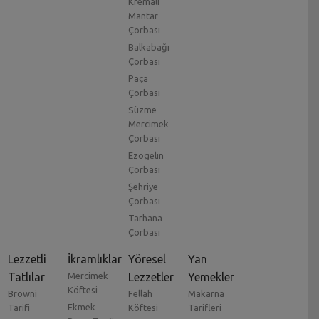
Kremalı
Mantar
Çorbası
Balkabağı
Çorbası
Paça
Çorbası
Süzme
Mercimek
Çorbası
Ezogelin
Çorbası
Şehriye
Çorbası
Tarhana
Çorbası
Lezzetli
İkramlıklar
Yöresel
Yan
Tatlılar
Mercimek
Lezzetler
Yemekler
Köftesi
Browni
Fellah
Makarna
Ekmek
Tarifi
Köftesi
Tarifleri