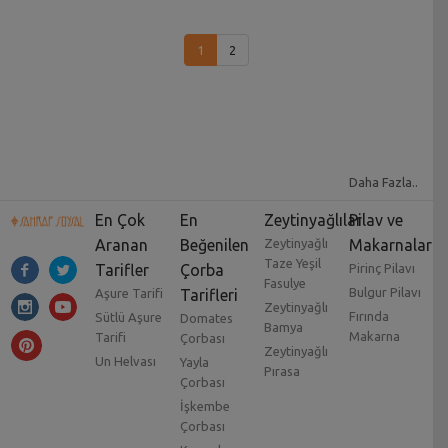
1
2
Daha Fazla..
En Çok
En
Zeytinyağlılar
Pilav ve
Aranan
Beğenilen
Zeytinyağlı
Makarnalar
Taze Yeşil
Tarifler
Çorba
Pirinç Pilavı
Fasulye
Bulgur Pilavı
Aşure Tarifi
Tarifleri
Zeytinyağlı
Fırında
Sütlü Aşure
Domates
Bamya
Makarna
Tarifi
Çorbası
Zeytinyağlı
Un Helvası
Yayla
Pırasa
Çorbası
İşkembe
Çorbası