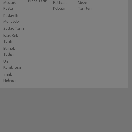
Pizza Tarifi
Mozaik
Patlıcan
Meze
Pasta
Kebabı
Tarifleri
Kadayıflı
Muhallebi
Sütlaç Tarifi
Islak Kek
Tarifi
Etimek
Tatlısı
Un
Kurabiyesi
İrmik
Helvası