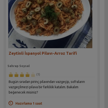
Zeytinli İspanyol Pilavı-Arroz Tarifi
Sahrap Soysal
(1)
Bugün sıradan pirinç pilavından vazgeçip, sofraların
vazgeçilmezi pilava bir farklılık katalım. Bakalım
beğenecek misiniz?
Hazırlama 1 saat