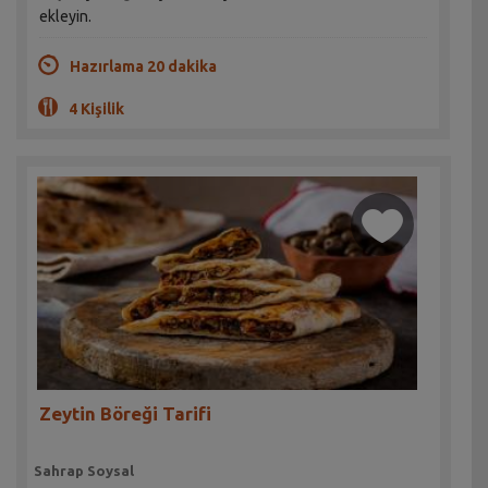
ekleyin.
Hazırlama 20 dakika
4 Kişilik
Zeytin Böreği Tarifi
Sahrap Soysal