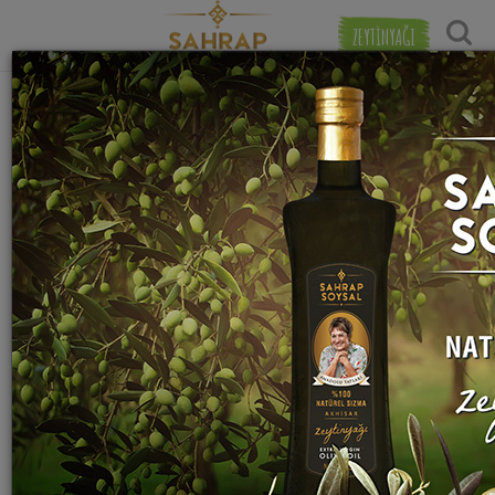
ZEYTİNYAĞI
"
yeşil zeytin
" etiketiyle eşleşen (18) tarif
Tarihe Gör
bulundu.