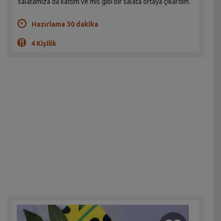
salatamıza da kattım ve mis gibi bir salata ortaya çıkardım.
Hazırlama 30 dakika
4 Kişilik