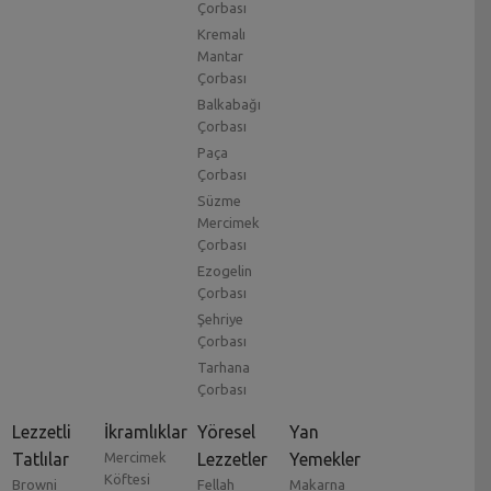
Çorbası
Kremalı
Mantar
Çorbası
Balkabağı
Çorbası
Paça
Çorbası
Süzme
Mercimek
Çorbası
Ezogelin
Çorbası
Şehriye
Çorbası
Tarhana
Çorbası
Lezzetli
İkramlıklar
Yöresel
Yan
Tatlılar
Mercimek
Lezzetler
Yemekler
Köftesi
Browni
Fellah
Makarna