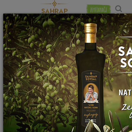
ZEYTİNYAĞI
"
yeşil zeytin
" etiketiyle eşleşen (18) tarif
Popülerlik
bulundu.