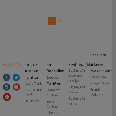
1
2
Daha Fazla..
En Çok
En
Zeytinyağlılar
Pilav ve
Aranan
Beğenilen
Zeytinyağlı
Makarnalar
Taze Yeşil
Tarifler
Çorba
Pirinç Pilavı
Fasulye
Bulgur Pilavı
Aşure Tarifi
Tarifleri
Zeytinyağlı
Fırında
Sütlü Aşure
Domates
Bamya
Makarna
Tarifi
Çorbası
Zeytinyağlı
Un Helvası
Yayla
Pırasa
Çorbası
İşkembe