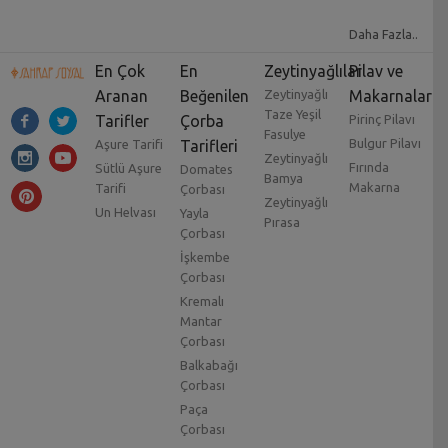
Daha Fazla..
En Çok
En
Zeytinyağlılar
Pilav ve
Aranan
Beğenilen
Zeytinyağlı
Makarnalar
Taze Yeşil
Tarifler
Çorba
Pirinç Pilavı
Fasulye
Bulgur Pilavı
Aşure Tarifi
Tarifleri
Zeytinyağlı
Fırında
Sütlü Aşure
Domates
Bamya
Makarna
Tarifi
Çorbası
Zeytinyağlı
Un Helvası
Yayla
Pırasa
Çorbası
İşkembe
Çorbası
Kremalı
Mantar
Çorbası
Balkabağı
Çorbası
Paça
Çorbası