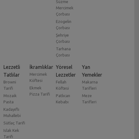
Süzme
Mercimek
Çorbası
Ezogelin
Çorbası
Şehriye
Çorbası
Tarhana
Çorbası
Lezzetli
İkramlıklar
Yöresel
Yan
Tatlılar
Mercimek
Lezzetler
Yemekler
Köftesi
Browni
Fellah
Makarna
Ekmek
Tarifi
Köftesi
Tarifleri
Pizza Tarifi
Mozaik
Patlıcan
Meze
Pasta
Kebabı
Tarifleri
Kadayıflı
Muhallebi
Sütlaç Tarifi
Islak Kek
Tarifi