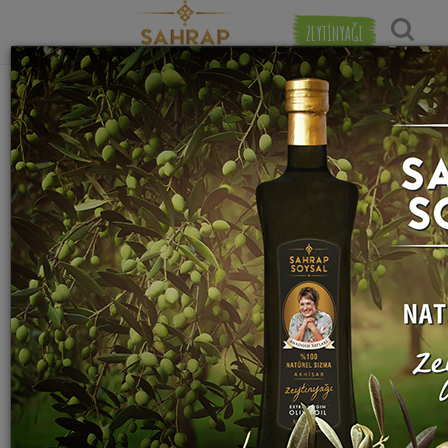
ZEYTİNYAĞI
"
taze kestane
" etiketiyle eşleşen (1) tarif
Popülerlik
bulundu.