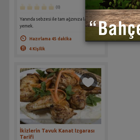
(0)
Yanında sebzesi ile tam ağzınıza layık bir
yemek.
Hazırlama 45 dakika
4 Kişilik
İkizlerin Tavuk Kanat Izgarası
Tarifi