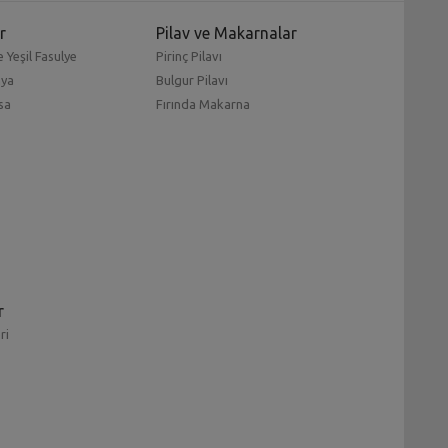
r
Pilav ve Makarnalar
 Yeşil Fasulye
Pirinç Pilavı
mya
Bulgur Pilavı
sa
Fırında Makarna
r
ri