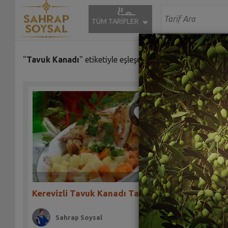
TÜM TARİFLER
"
Tavuk Kanadı
" etiketiyle eşleşen (2) tarif bulundu.
Kerevizli Tavuk Kanadı Tarifi
Sahrap Soysal