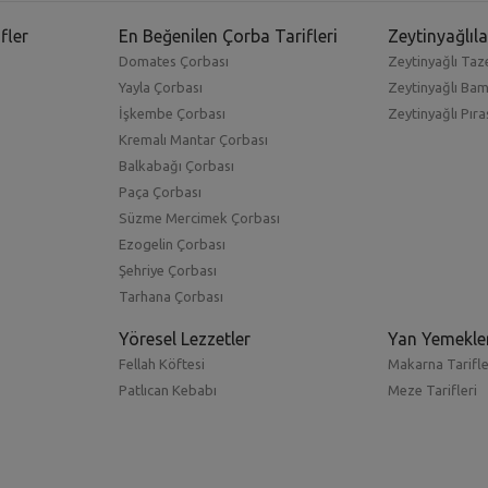
fler
En Beğenilen Çorba Tarifleri
Zeytinyağlıla
Domates Çorbası
Zeytinyağlı Taze
Yayla Çorbası
Zeytinyağlı Ba
İşkembe Çorbası
Zeytinyağlı Pıra
Kremalı Mantar Çorbası
Balkabağı Çorbası
Paça Çorbası
Süzme Mercimek Çorbası
Ezogelin Çorbası
Şehriye Çorbası
Tarhana Çorbası
Yöresel Lezzetler
Yan Yemekle
Fellah Köftesi
Makarna Tarifle
Patlıcan Kebabı
Meze Tarifleri